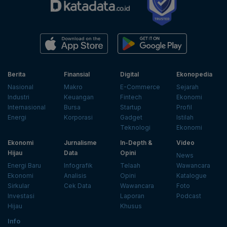
Berita
Finansial
Digital
Ekonopedia
Nasional
Makro
E-Commerce
Sejarah
Industri
Keuangan
Fintech
Ekonomi
Internasional
Bursa
Startup
Profil
Energi
Korporasi
Gadget
Istilah
Teknologi
Ekonomi
Ekonomi
Jurnalisme
In-Depth &
Video
Hijau
Data
Opini
News
Energi Baru
Infografik
Telaah
Wawancara
Ekonomi
Analisis
Opini
Katalogue
Sirkular
Cek Data
Wawancara
Foto
Investasi
Laporan
Podcast
Hijau
Khusus
Info