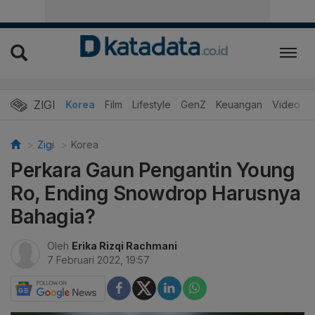
ZIGI
Hits
Korea
Film
Lifestyle
GenZ
Keuangan
Video
Zigi
Korea
Perkara Gaun Pengantin Young
Ro, Ending Snowdrop Harusnya
Bahagia?
Oleh
Erika Rizqi Rachmani
7 Februari 2022, 19:57