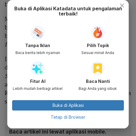
×
berbagai macam wajah.
Buka di Aplikasi Katadata untuk pengalaman
terbaik!
Model rambut Jisoo Blackpink tersebut
berhasil menampilkan citra anggun dan
berkelas. Ia memadu padankan dengan
fashion
tahun 80-an.
Tanpa Iklan
Pilih Topik
Baca berita lebih nyaman
Sesuai minat Anda
Informasi paling baru, Jisoo Blackpink
diminta untuk menyanyikan
soundtrack
Snowdrop
. Namun ia menolaknya dengan
Fitur AI
Baca Nanti
alasan ingin fokus pada karakter Eun Young
Lebih mudah berbagi artikel
Bagi Anda yang sibuk
Ro. Lawan main Jung Hae In mengatakan para
sutradara menghormati keputusannya.
Buka di Aplikasi
Tetap di Browser
Baca artikel ini lewat aplikasi mobile.