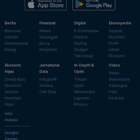
Berita
Finansial
Digital
Ekonopedia
Nasional
Makro
E-Commerce
Sejarah
Industri
Keuangan
Fintech
Ekonomi
Internasional
Bursa
Startup
Profil
Energi
Korporasi
Gadget
Istilah
Teknologi
Ekonomi
Ekonomi
Jurnalisme
In-Depth &
Video
Hijau
Data
Opini
News
Energi Baru
Infografik
Telaah
Wawancara
Ekonomi
Analisis
Opini
Katalogue
Sirkular
Cek Data
Wawancara
Foto
Investasi
Laporan
Podcast
Hijau
Khusus
Info
Indeks
Insight
Center