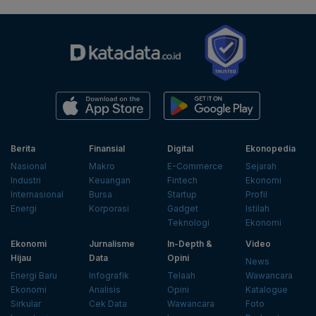
Berita
Finansial
Digital
Ekonopedia
Nasional
Makro
E-Commerce
Sejarah
Industri
Keuangan
Fintech
Ekonomi
Internasional
Bursa
Startup
Profil
Energi
Korporasi
Gadget
Istilah
Teknologi
Ekonomi
Ekonomi
Jurnalisme
In-Depth &
Video
Hijau
Data
Opini
News
Energi Baru
Infografik
Telaah
Wawancara
Ekonomi
Analisis
Opini
Katalogue
Sirkular
Cek Data
Wawancara
Foto