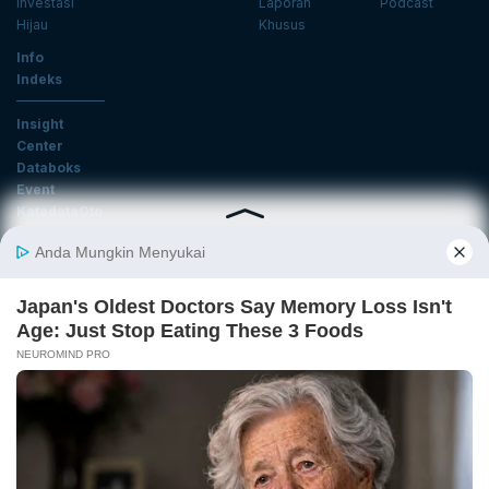
Investasi
Laporan
Podcast
Hijau
Khusus
Info
Indeks
Insight
Center
Databoks
Event
KatadataOto
Langganan Newsletter
Email
Daftar
Ikuti Kami
Tentang Katadata
Advertising
Karier
Pedoman Media Siber
Kebijakan Privasi
Disclaimer
Hubungi Kami