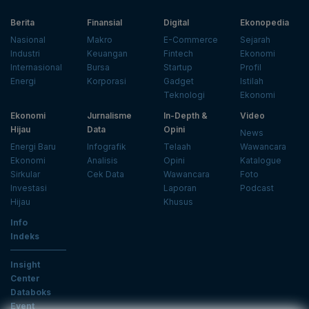
Berita
Finansial
Digital
Ekonopedia
Nasional
Makro
E-Commerce
Sejarah
Industri
Keuangan
Fintech
Ekonomi
Internasional
Bursa
Startup
Profil
Energi
Korporasi
Gadget
Istilah
Teknologi
Ekonomi
Ekonomi
Jurnalisme
In-Depth &
Video
Hijau
Data
Opini
News
Energi Baru
Infografik
Telaah
Wawancara
Ekonomi
Analisis
Opini
Katalogue
Sirkular
Cek Data
Wawancara
Foto
Investasi
Laporan
Podcast
Hijau
Khusus
Info
Indeks
Insight
Center
Databoks
Event