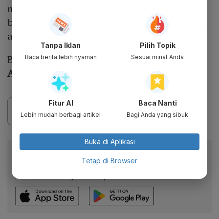
mengerjakan proyek drama selanjutnya
bertajuk T
hird Person Plural
bersama dengan
aktris Lee Ye Eun.
Tanpa Iklan
Pilih Topik
Baca juga:
Profil dan Biodata Park Solomon:
Baca berita lebih nyaman
Sesuai minat Anda
Agama, Pacar, Akun IG, Karier
Fitur AI
Baca Nanti
Lebih mudah berbagi artikel
Bagi Anda yang sibuk
Buka di Aplikasi
Baca artikel ini lewat aplikasi mobile.
Tetap di Browser
Dapatkan pengalaman membaca lebih nyaman dan nikmati
fitur menarik lainnya lewat aplikasi mobile Katadata.