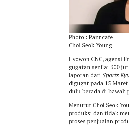
Photo :
Panncafe
Choi Seok Young
Hyowon CNC, agensi Fre
gugatan senilai 300 ju
laporan dari
Sports Ky
digugat pada 15 Maret
dulu berada di bawah 
Menurut Choi Seok Yo
produksi dan tidak me
proses penjualan prod