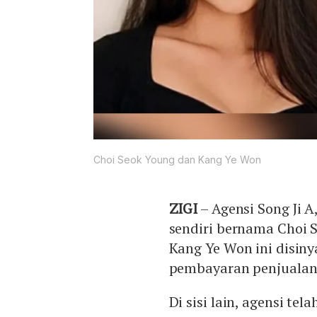
Choi Seok Young dan Kang Ye Won
ZIGI
– Agensi Song Ji 
sendiri bernama Choi 
Kang Ye Won ini disiny
pembayaran penjualan
Di sisi lain, agensi te