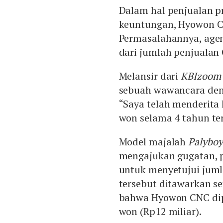
Dalam hal penjualan p
keuntungan, Hyowon C
Permasalahannya, agen
dari jumlah penjualan
Melansir dari
KBIzoom
sebuah wawancara den
“Saya telah menderita
won selama 4 tahun ter
Model majalah
Palyboy
mengajukan gugatan,
untuk menyetujui jumla
tersebut ditawarkan 
bahwa Hyowon CNC dipe
won (Rp12 miliar).