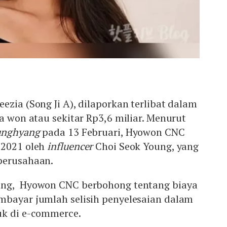
ezia (Song Ji A), dilaporkan terlibat dalam
ta won atau sekitar Rp3,6 miliar. Menurut
unghyang
pada 13 Februari, Hyowon CNC
 2021 oleh
influencer
Choi Seok Young, yang
perusahaan.
ung, Hyowon CNC berbohong tentang biaya
mbayar jumlah selisih penyelesaian dalam
uk di e-commerce.