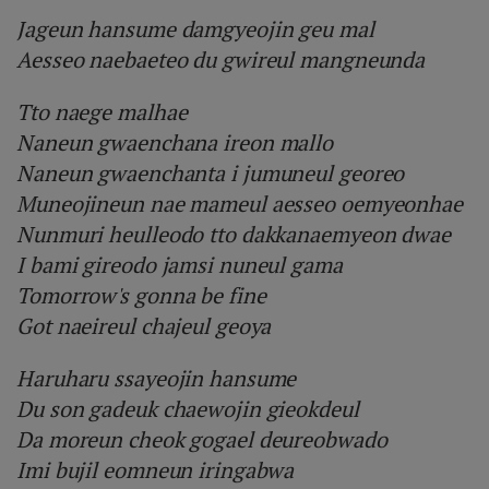
Jageun hansume damgyeojin geu mal
Aesseo naebaeteo du gwireul mangneunda
Tto naege malhae
Naneun gwaenchana ireon mallo
Naneun gwaenchanta i jumuneul georeo
Muneojineun nae mameul aesseo oemyeonhae
Nunmuri heulleodo tto dakkanaemyeon dwae
I bami gireodo jamsi nuneul gama
Tomorrow's gonna be fine
Got naeireul chajeul geoya
Haruharu ssayeojin hansume
Du son gadeuk chaewojin gieokdeul
Da moreun cheok gogael deureobwado
Imi bujil eomneun iringabwa