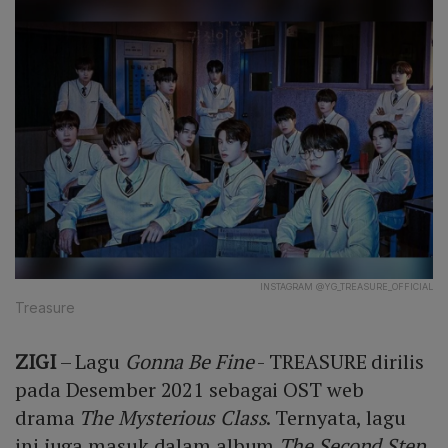
INSTAGRAM @YG_TREASURE_OFFICIAL
Treasure
ZIGI
– Lagu
Gonna Be Fine
- TREASURE dirilis
pada Desember 2021 sebagai OST web
drama
The Mysterious Class
. Ternyata, lagu
ini juga masuk dalam album
The Second Step