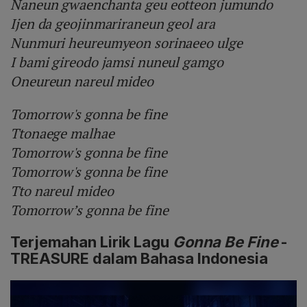
Naneun gwaenchanta geu eotteon jumundo
Ijen da geojinmariraneun geol ara
Nunmuri heureumyeon sorinaeeo ulge
I bami gireodo jamsi nuneul gamgo
Oneureun nareul mideo
Tomorrow's gonna be fine
Ttonaege malhae
Tomorrow's gonna be fine
Tomorrow's gonna be fine
Tto nareul mideo
Tomorrow’s gonna be fine
Terjemahan Lirik Lagu
Gonna Be Fine
-
TREASURE dalam Bahasa Indonesia