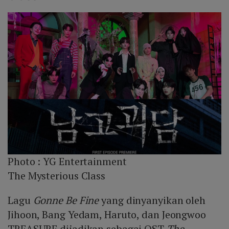
Photo :
YG Entertainment
The Mysterious Class
Lagu
Gonne Be Fine
yang dinyanyikan oleh
Jihoon, Bang Yedam, Haruto, dan Jeongwoo
TREASURE dijadikan sebagai OST
The