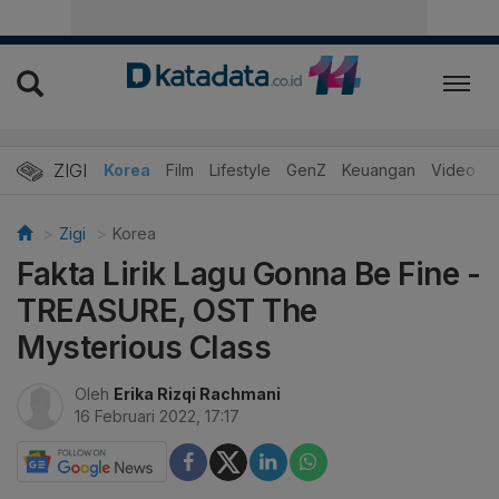
ZIGI
Hits
Korea
Film
Lifestyle
GenZ
Keuangan
Video
Zigi
Korea
Fakta Lirik Lagu Gonna Be Fine -
TREASURE, OST The
Mysterious Class
Oleh
Erika Rizqi Rachmani
16 Februari 2022, 17:17