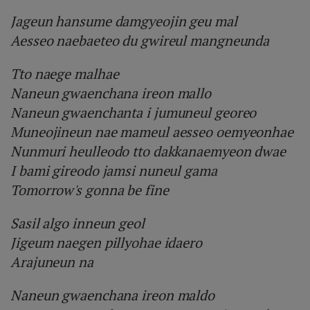
Jageun hansume damgyeojin geu mal
Aesseo naebaeteo du gwireul mangneunda
Tto naege malhae
Naneun gwaenchana ireon mallo
Naneun gwaenchanta i jumuneul georeo
Muneojineun nae mameul aesseo oemyeonhae
Nunmuri heulleodo tto dakkanaemyeon dwae
I bami gireodo jamsi nuneul gama
Tomorrow's gonna be fine
Sasil algo inneun geol
Jigeum naegen pillyohae idaero
Arajuneun na
Naneun gwaenchana ireon maldo