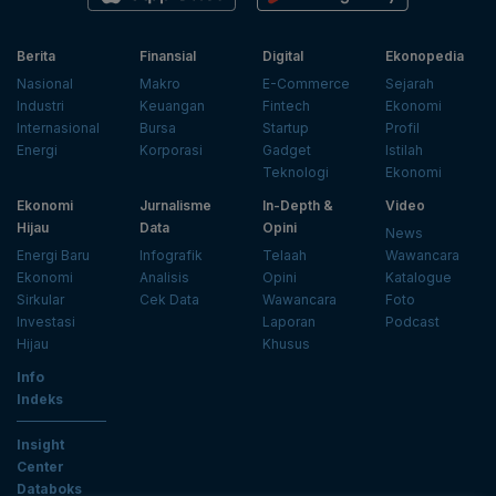
Berita
Finansial
Digital
Ekonopedia
Nasional
Makro
E-Commerce
Sejarah
Industri
Keuangan
Fintech
Ekonomi
Internasional
Bursa
Startup
Profil
Energi
Korporasi
Gadget
Istilah
Teknologi
Ekonomi
Ekonomi
Jurnalisme
In-Depth &
Video
Hijau
Data
Opini
News
Energi Baru
Infografik
Telaah
Wawancara
Ekonomi
Analisis
Opini
Katalogue
Sirkular
Cek Data
Wawancara
Foto
Investasi
Laporan
Podcast
Hijau
Khusus
Info
Indeks
Insight
Center
Databoks