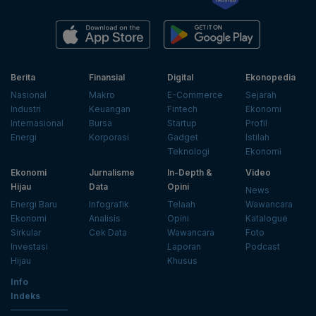
Berita
Finansial
Digital
Ekonopedia
Nasional
Makro
E-Commerce
Sejarah
Industri
Keuangan
Fintech
Ekonomi
Internasional
Bursa
Startup
Profil
Energi
Korporasi
Gadget
Istilah
Teknologi
Ekonomi
Ekonomi
Jurnalisme
In-Depth &
Video
Hijau
Data
Opini
News
Energi Baru
Infografik
Telaah
Wawancara
Ekonomi
Analisis
Opini
Katalogue
Sirkular
Cek Data
Wawancara
Foto
Investasi
Laporan
Podcast
Hijau
Khusus
Info
Indeks