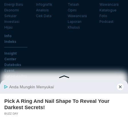
Energi Baru
Infografik
Telaah
Wawancara
Ekonomi
Analisis
Opini
Katalogue
Sirkular
Cek Data
Wawancara
Foto
Investasi
Laporan
Podcast
Hijau
Khusus
Info
Indeks
Insight
Center
Databoks
Event
KatadataOto
Langganan Newsletter
Email
Daftar
Ikuti Kami