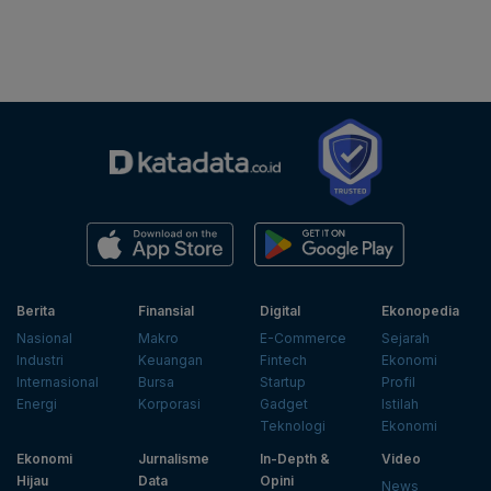
Berita
Finansial
Digital
Ekonopedia
Nasional
Makro
E-Commerce
Sejarah
Industri
Keuangan
Fintech
Ekonomi
Internasional
Bursa
Startup
Profil
Energi
Korporasi
Gadget
Istilah
Teknologi
Ekonomi
Ekonomi
Jurnalisme
In-Depth &
Video
Hijau
Data
Opini
News