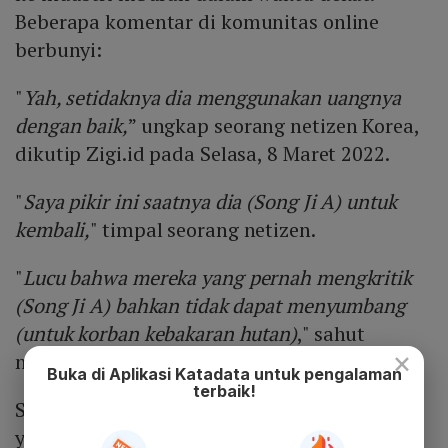
Beberapa komentar di komunitas online
berbunyi:
"
Yah, setidaknya dia menggunakan uangnya
dengan baik,
” ungkap seorang netizen Korea,
dikutip Zigi.id pada Selasa, 8 Maret 2022.
"
Saya pikir ini saatnya dia (Song Ji A) untuk
kembali,
" timpal seorang netizen.
"
Lucu bahwa mereka yang pernah mengkritik
(Song Ji A) bahkan tidak dapat menyumbang
(untuk korban kebakaran hutan)
," sahut
×
netizen lain.
Buka di Aplikasi Katadata untuk pengalaman
terbaik!
Sementara itu, kini cukup banyak artis Korea
yang telah menyumbangkan uang untuk