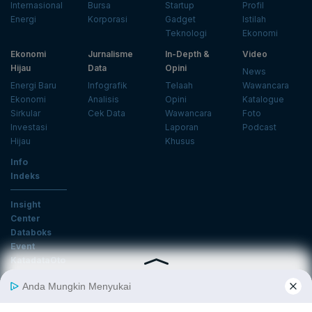
Internasional
Bursa
Startup
Profil
Energi
Korporasi
Gadget
Istilah
Teknologi
Ekonomi
Ekonomi
Jurnalisme
In-Depth &
Video
Hijau
Data
Opini
News
Energi Baru
Infografik
Telaah
Wawancara
Ekonomi
Analisis
Opini
Katalogue
Sirkular
Cek Data
Wawancara
Foto
Investasi
Laporan
Podcast
Hijau
Khusus
Info
Indeks
Insight
Center
Databoks
Event
KatadataOto
Langganan Newsletter