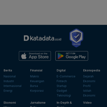
Berita
Finansial
Digital
Ekonopedia
Nasional
Makro
E-Commerce
Sejarah
Industri
Keuangan
Fintech
Ekonomi
Internasional
Bursa
Startup
Profil
Energi
Korporasi
Gadget
Istilah
Teknologi
Ekonomi
Ekonomi
Jurnalisme
In-Depth &
Video