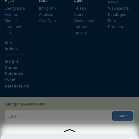
Hijau
Data
Opini
News
Energi Baru
Infografik
Telaah
Wawancara
Ekonomi
Analisis
Opini
Katalogue
Sirkular
Cek Data
Wawancara
Foto
Investasi
Laporan
Podcast
Hijau
Khusus
Info
Indeks
Insight
Center
Databoks
Event
KatadataOto
Langganan Newsletter
Email
Daftar
Ikuti Kami