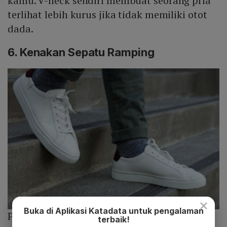
kamu. V-neck sendiri membuat seorang pria
terlihat lebih kurus jika tidak memiliki otot
dada.
6. Kenakan Sepatu Ramping
×
Buka di Aplikasi Katadata untuk pengalaman
Photo :
Lugako.com
terbaik!