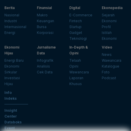
Berita
Finansial
Digital
Ekonopedia
Nasional
Makro
E-Commerce
Sejarah
Industri
Keuangan
Fintech
Ekonomi
Internasional
Bursa
Startup
Profil
Energi
Korporasi
Gadget
Istilah
Teknologi
Ekonomi
Ekonomi
Jurnalisme
In-Depth &
Video
Hijau
Data
Opini
News
Energi Baru
Infografik
Telaah
Wawancara
Ekonomi
Analisis
Opini
Katalogue
Sirkular
Cek Data
Wawancara
Foto
Investasi
Laporan
Podcast
Hijau
Khusus
Info
Indeks
Insight
Center
Databoks
Event