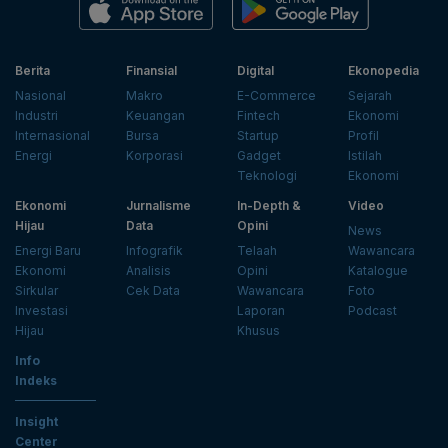
Berita
Finansial
Digital
Ekonopedia
Nasional
Makro
E-Commerce
Sejarah
Industri
Keuangan
Fintech
Ekonomi
Internasional
Bursa
Startup
Profil
Energi
Korporasi
Gadget
Istilah
Teknologi
Ekonomi
Ekonomi
Jurnalisme
In-Depth &
Video
Hijau
Data
Opini
News
Energi Baru
Infografik
Telaah
Wawancara
Ekonomi
Analisis
Opini
Katalogue
Sirkular
Cek Data
Wawancara
Foto
Investasi
Laporan
Podcast
Hijau
Khusus
Info
Indeks
Insight
Center