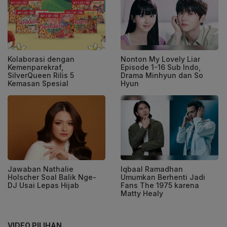
Kolaborasi dengan
Nonton My Lovely Liar
Kemenparekraf,
Episode 1-16 Sub Indo,
SilverQueen Rilis 5
Drama Minhyun dan So
Kemasan Spesial
Hyun
Jawaban Nathalie
Iqbaal Ramadhan
Holscher Soal Balik Nge-
Umumkan Berhenti Jadi
DJ Usai Lepas Hijab
Fans The 1975 karena
Matty Healy
VIDEO PILIHAN