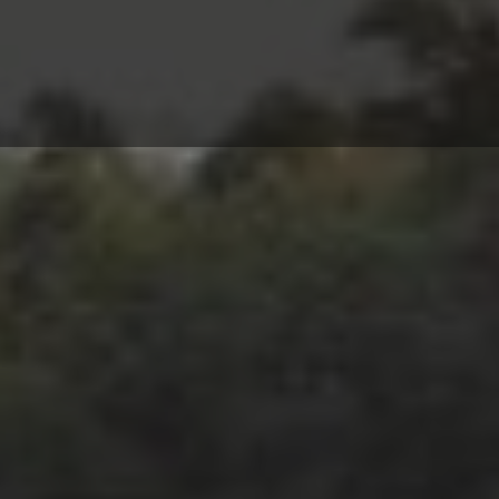
Insight Center (KIC)
Tentang Katadata »
Advertising »
©2026
Katadata.
Hak
cipta
dilindungi
Undang-
undang.
Kebijakan
Privasi
|
Disclaimer