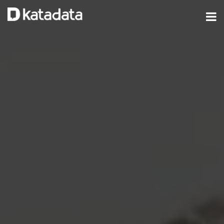
Beranda
Berita
Digital
Finansial
Jurnalisme Data
Video
In-Depth
Laporan Khusus
Indeks Berita
Databoks