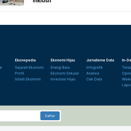
Inklusif
Ekonopedia
Ekonomi Hijau
Jurnalisme Data
In-De
e
Sejarah Ekonomi
Energi Baru
Infografik
Tela
Profil
Ekonomi Sirkular
Analisis
Opin
Istilah Ekonomi
Investasi Hijau
Cek Data
Wawa
Lapo
Daftar