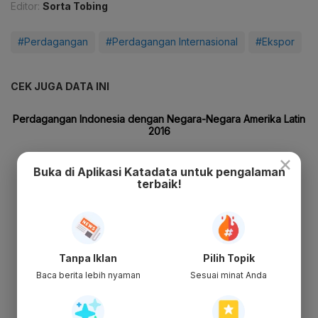
Editor:
Sorta Tobing
#Perdagangan
#Perdagangan Internasional
#Ekspor
CEK JUGA DATA INI
×
Buka di Aplikasi Katadata untuk pengalaman
terbaik!
Tanpa Iklan
Pilih Topik
Baca berita lebih nyaman
Sesuai minat Anda