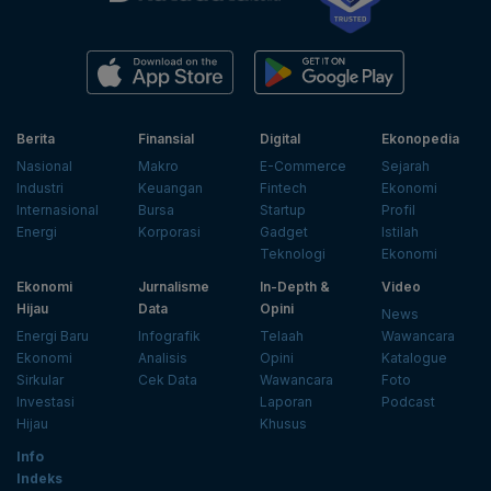
Berita
Finansial
Digital
Ekonopedia
Nasional
Makro
E-Commerce
Sejarah
Industri
Keuangan
Fintech
Ekonomi
Internasional
Bursa
Startup
Profil
Energi
Korporasi
Gadget
Istilah
Teknologi
Ekonomi
Ekonomi
Jurnalisme
In-Depth &
Video
Hijau
Data
Opini
News
Energi Baru
Infografik
Telaah
Wawancara
Ekonomi
Analisis
Opini
Katalogue
Sirkular
Cek Data
Wawancara
Foto
Investasi
Laporan
Podcast
Hijau
Khusus
Info
Indeks