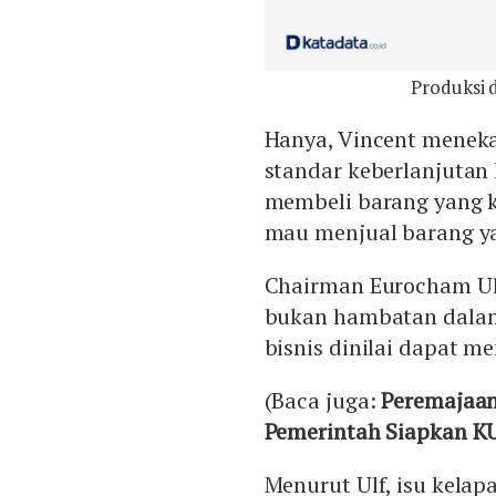
Produksi 
Hanya, Vincent menek
standar keberlanjutan 
membeli barang yang k
mau menjual barang yan
Chairman Eurocham Ul
bukan hambatan dalam 
bisnis dinilai dapat m
(Baca juga:
Peremajaan
Pemerintah Siapkan K
Menurut Ulf, isu kelap