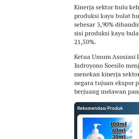
Kinerja sektor hulu k
produksi kayu bulat hu
sebesar 3,90% dibandi
sisi produksi kayu bul
21,50%.
Ketua Umum Asosiasi P
Indroyono Soesilo men
menekan kinerja sekto
negara tujuan ekspor p
berjuang melawan pan
Rekomendasi Produk