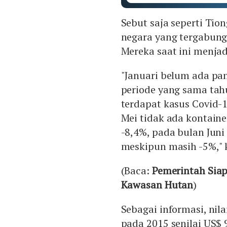
Sebut saja seperti Tio
negara yang tergabung 
Mereka saat ini menja
"Januari belum ada pa
periode yang sama tahu
terdapat kasus Covid-1
Mei tidak ada kontain
-8,4%, pada bulan Juni
meskipun masih -5%," k
(Baca:
Pemerintah Sia
Kawasan Hutan
)
Sebagai informasi, nila
pada 2015 senilai US$ 