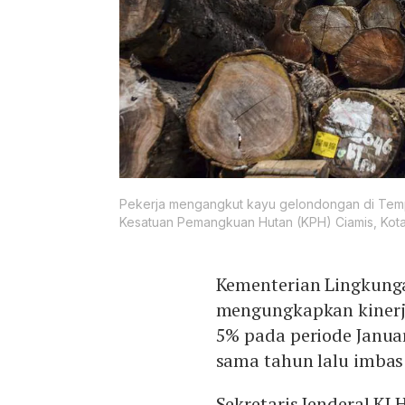
Pekerja mengangkut kayu gelondongan di Temp
Kesatuan Pemangkuan Hutan (KPH) Ciamis, Kota 
Kementerian Lingkung
mengungkapkan kiner
5% pada periode Janua
sama tahun lalu imba
Sekretaris Jenderal KL