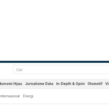
konomi Hijau
Jurnalisme Data
In-Depth & Opini
Otomotif
V
Internasional
Energi