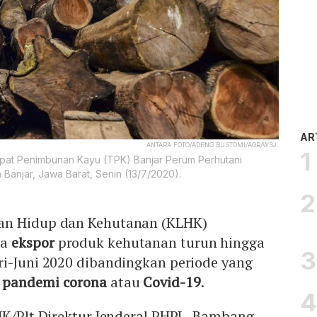
AR
ANTARA FOTO/ADENG BUSTOMI/AGR/WSJ.
at Penimbunan Kayu (TPK) Banjar Perum Perhutani
Banjar, Jawa Barat, Senin (13/7/2020).
an Hidup dan Kehutanan (KLHK)
ja
ekspor
produk kehutanan turun hingga
ri-Juni 2020 dibandingkan periode yang
s
pandemi corona
atau
Covid-19
.
HK/Plt Direktur Jenderal PHPL, Bambang