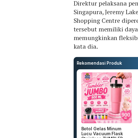
Direktur pelaksana pen
Singapura, Jeremy Lak
Shopping Centre diper
tersebut memiliki daya 
memungkinkan fleksibi
kata dia.
Rekomendasi Produk
Botol Gelas Minum
Lucu Vacuum Flask