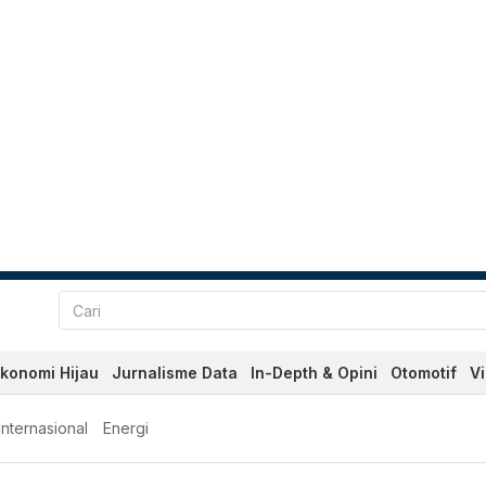
konomi Hijau
Jurnalisme Data
In-Depth & Opini
Otomotif
V
Internasional
Energi