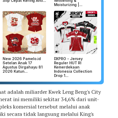
Slip Cepat Kering Anti...
Whitening &
Moisturizing |...
New 2026 Pamelo.id
DXPRO - Jersey
Setelan Anak 17
Reguler HUT RI
Agustus Dirgahayu 81
Kemerdekaan
2026 Katun...
Indonesia Collection
Drop 1...
at adalah miliarder Kwek Leng Beng's City
rat ini memiliki sekitar 34,6% dari unit-
mpleks komersial tersebut melalui anak
ki secara tidak langsung melalui King's