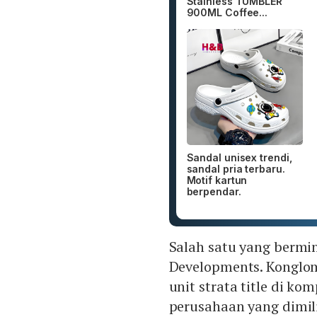
Stainless TUMBLER
900ML Coffee...
Sandal unisex trendi,
sandal pria terbaru.
Motif kartun
berpendar.
Salah satu yang bermin
Developments. Konglome
unit strata title di ko
perusahaan yang dimili