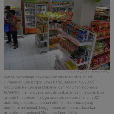
ANTARA FOTO/ARIF FIRMANSYAH/FOC.
Warga berbelanja makanan dan minuman di salah satu
minimarket Kota Bogor, Jawa Barat, Jumat (11/12/2020).
Gabungan Pengusaha Makanan dan Minuman Indonesia
(GAPMMI) memproyeksi industri makanan dan minuman bisa
tumbuh lima persen hingga tujuh persen pada tahun 2021
didorong oleh pertumbuhan ekonomi Indonesia yang
diperkirakan tumbuh hingga enam persen berdasarkan
proyeksi International Monetary Fund (IMF).