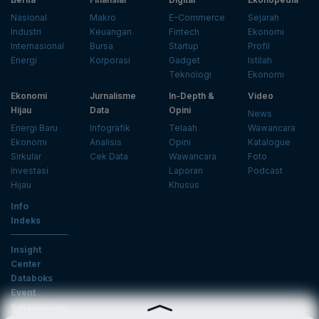
Nasional
Makro
E-Commerce
Sejarah
Industri
Keuangan
Fintech
Ekonomi
Internasional
Bursa
Startup
Profil
Energi
Korporasi
Gadget
Istilah
Teknologi
Ekonomi
Ekonomi
Jurnalisme
In-Depth &
Video
Hijau
Data
Opini
News
Energi Baru
Infografik
Telaah
Wawancara
Ekonomi
Analisis
Opini
Katalogue
Sirkular
Cek Data
Wawancara
Foto
Investasi
Laporan
Podcast
Hijau
Khusus
Info
Indeks
Insight
Center
Databoks
Event
KatadataOto