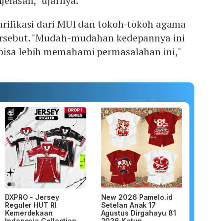
elasan," ujarnya.
arifikasi dari MUI dan tokoh-tokoh agama
ersebut. "Mudah-mudahan kedepannya ini
bisa lebih memahami permasalahan ini,"
DXPRO - Jersey
New 2026 Pamelo.id
Reguler HUT RI
Setelan Anak 17
Kemerdekaan
Agustus Dirgahayu 81
Indonesia Collection
2026 Katun...