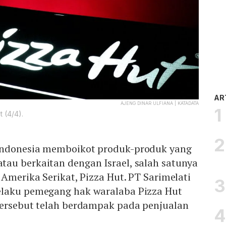
AR
AJENG DINAR ULFIANA | KATADATA
t (4/4).
Indonesia memboikot produk-produk yang
au berkaitan dengan Israel, salah satunya
 Amerika Serikat, Pizza Hut. PT Sarimelati
elaku pemegang hak waralaba Pizza Hut
tersebut telah berdampak pada penjualan