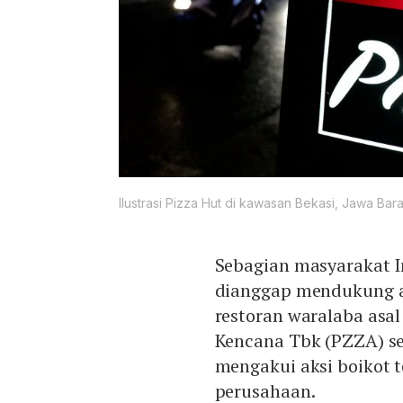
Ilustrasi Pizza Hut di kawasan Bekasi, Jawa Bara
Sebagian masyarakat 
dianggap mendukung at
restoran waralaba asal
Kencana Tbk (PZZA) s
mengakui aksi boikot 
perusahaan.