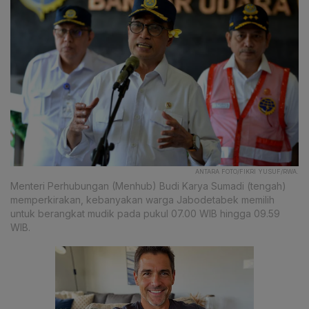
ANTARA FOTO/FIKRI YUSUF/RWA.
Menteri Perhubungan (Menhub) Budi Karya Sumadi (tengah)
memperkirakan, kebanyakan warga Jabodetabek memilih
untuk berangkat mudik pada pukul 07.00 WIB hingga 09.59
WIB.