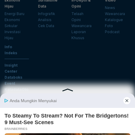
Ekonomi
Jurnalisme
In-Depth &
Video
Hijau
Data
Opini
News
Energi Baru
Infografik
Telaah
Wawancara
Ekonomi
Analisis
Opini
Katalogue
Sirkular
Cek Data
Wawancara
Foto
Investasi
Laporan
Podcast
Hijau
Khusus
Info
Indeks
Insight
Center
Databoks
Event
KatadataOto
Langganan Newsletter
Email
Daftar
Ikuti Kami