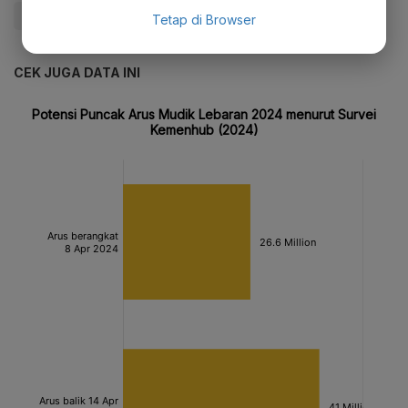
#Arus Mudik
#Titik Macet
#Update Me
Tetap di Browser
CEK JUGA DATA INI