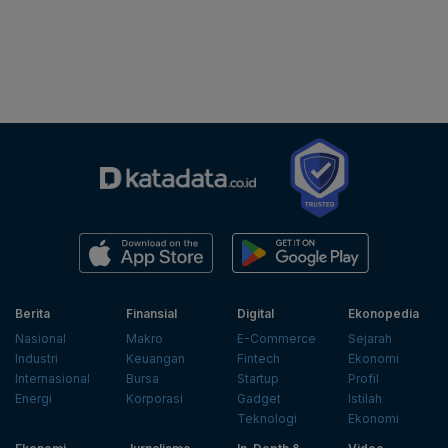
Berita
Finansial
Digital
Ekonopedia
Nasional
Makro
E-Commerce
Sejarah
Industri
Keuangan
Fintech
Ekonomi
Internasional
Bursa
Startup
Profil
Energi
Korporasi
Gadget
Istilah
Teknologi
Ekonomi