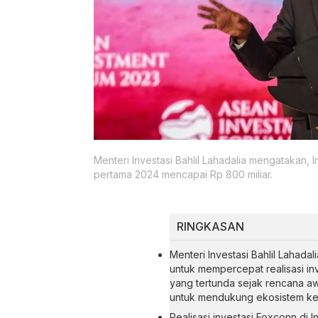
Menteri Investasi Bahlil Lahadalia mengatakan, 
pertama 2024 mencapai Rp 800 miliar.
RINGKASAN
Menteri Investasi Bahlil Lahad
untuk mempercepat realisasi inv
yang tertunda sejak rencana aw
untuk mendukung ekosistem kend
Realisasi investasi Foxconn di 