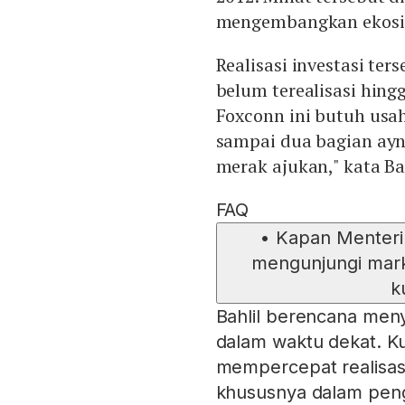
mengembangkan ekosist
Realisasi investasi te
belum terealisasi hingg
Foxconn ini butuh usah
sampai dua bagian ayn
merak ajukan," kata Bah
FAQ
•
Kapan Menteri 
mengunjungi mark
k
Bahlil berencana men
dalam waktu dekat. K
mempercepat realisasi
khususnya dalam peng