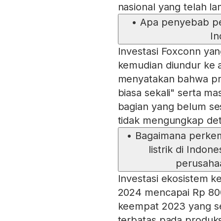
nasional yang telah la
•
Apa penyebab pen
In
Investasi Foxconn yan
kemudian diundur ke ak
menyatakan bahwa pr
biasa sekali" serta m
bagian yang belum se
tidak mengungkap deta
•
Bagaimana perkem
listrik di Indo
perusahaa
Investasi ekosistem ke
2024 mencapai Rp 800 
keempat 2023 yang sebe
terbatas pada produks