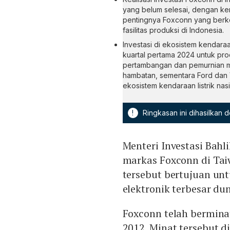
yang belum selesai, dengan ke
pentingnya Foxconn yang berko
fasilitas produksi di Indonesia.
Investasi di ekosistem kendaraa
kuartal pertama 2024 untuk produ
pertambangan dan pemurnian mi
hambatan, sementara Ford dan 
ekosistem kendaraan listrik nasi
!
Ringkasan ini dihasilkan
Menteri Investasi Bah
markas Foxconn di Ta
tersebut bertujuan un
elektronik terbesar dun
Foxconn telah berminat
2012. Minat tersebut d