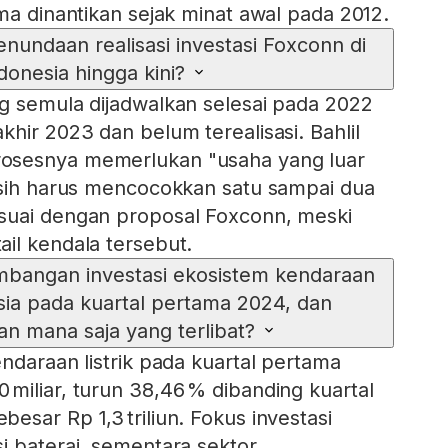
ma dinantikan sejak minat awal pada 2012.
undaan realisasi investasi Foxconn di
donesia hingga kini?
g semula dijadwalkan selesai pada 2022
hir 2023 dan belum terealisasi. Bahlil
osesnya memerlukan "usaha yang luar
asih harus mencocokkan satu sampai dua
suai dengan proposal Foxconn, meski
il kendala tersebut.
bangan investasi ekosistem kendaraan
nesia pada kuartal pertama 2024, dan
n mana saja yang terlibat?
ndaraan listrik pada kuartal pertama
miliar, turun 38,46 % dibanding kuartal
sar Rp 1,3 triliun. Fokus investasi
i baterai, sementara sektor