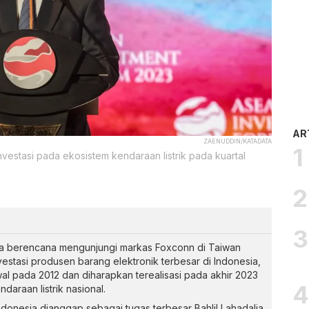
AR
ZAENUDDIN/KATADATA
Investasi pada ekosistem kendaraan listrik pada kuartal
alia berencana mengunjungi markas Foxconn di Taiwan
estasi produsen barang elektronik terbesar di Indonesia,
al pada 2012 dan diharapkan terealisasi pada akhir 2023
araan listrik nasional.
Indonesia dianggap sebagai tugas terbesar Bahlil Lahadalia