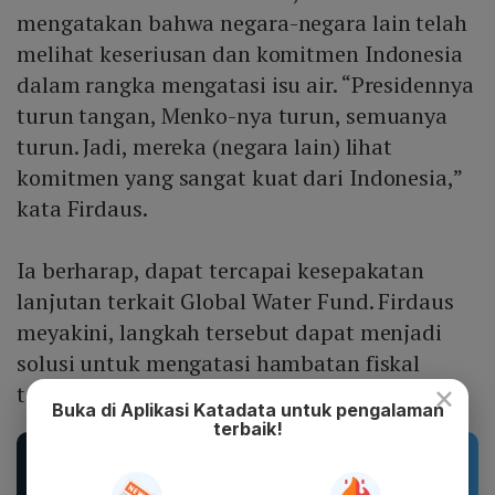
mengatakan bahwa negara-negara lain telah
melihat keseriusan dan komitmen Indonesia
dalam rangka mengatasi isu air. “Presidennya
turun tangan, Menko-nya turun, semuanya
turun. Jadi, mereka (negara lain) lihat
komitmen yang sangat kuat dari Indonesia,”
kata Firdaus.
Ia berharap, dapat tercapai kesepakatan
lanjutan terkait Global Water Fund. Firdaus
meyakini, langkah tersebut dapat menjadi
solusi untuk mengatasi hambatan fiskal
×
terkait proyek-proyek air.
Buka di Aplikasi Katadata untuk pengalaman
terbaik!
Rekomendasi Produk