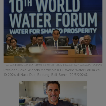
ANTARA FOTO/MEDIA CENTER WORLD WATER FORUM 2024/ADITYA PRADANA PUTRA/PRAS.
Presiden Joko Widodo memimpin KTT World Water Forum ke-
10 2024 di Nusa Dua, Badung, Bali, Senin (20/5/2024).