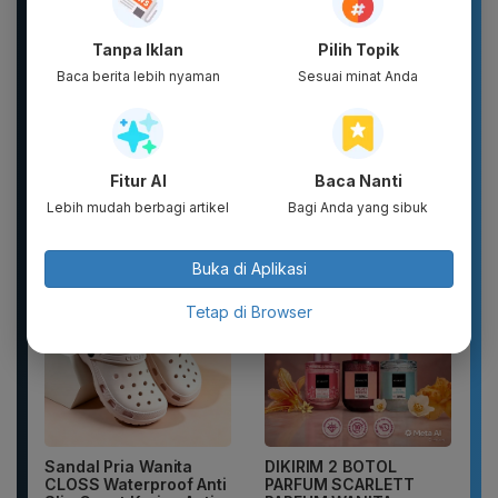
Tanpa Iklan
Pilih Topik
Baca berita lebih nyaman
Sesuai minat Anda
Fitur AI
Baca Nanti
Sandal unisex trendi,
Topi 17 Agustus Hut RI
Lebih mudah berbagi artikel
Bagi Anda yang sibuk
sandal pria terbaru.
Indonesia 2026 Topi
Motif kartun berpendar.
Bordir Logo Indonesia
Buka di Aplikasi
Tetap di Browser
Sandal Pria Wanita
DIKIRIM 2 BOTOL
CLOSS Waterproof Anti
PARFUM SCARLETT