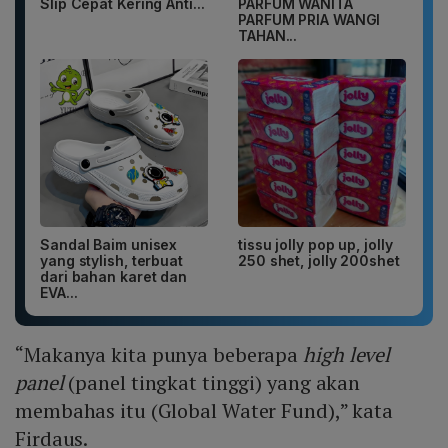
Slip Cepat Kering Anti...
PARFUM WANITA
PARFUM PRIA WANGI
TAHAN...
Sandal Baim unisex
tissu jolly pop up, jolly
yang stylish, terbuat
250 shet, jolly 200shet
dari bahan karet dan
EVA...
“Makanya kita punya beberapa
high level
panel
(panel tingkat tinggi) yang akan
membahas itu (Global Water Fund),” kata
Firdaus.