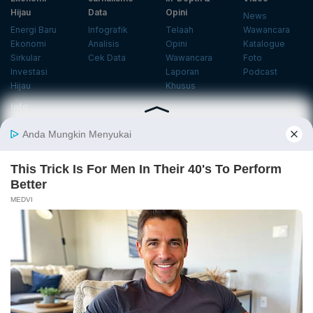
Hijau
Data
Opini
News
Energi Baru
Infografik
Telaah
Wawancara
Ekonomi
Analisis
Opini
Katalogue
Sirkular
Cek Data
Wawancara
Foto
Investasi
Laporan
Podcast
Hijau
Khusus
Info
Indeks
Insight
Center
Databoks
Event
KatadataOto
Langganan Newsletter
Email
Daftar
Ikuti Kami