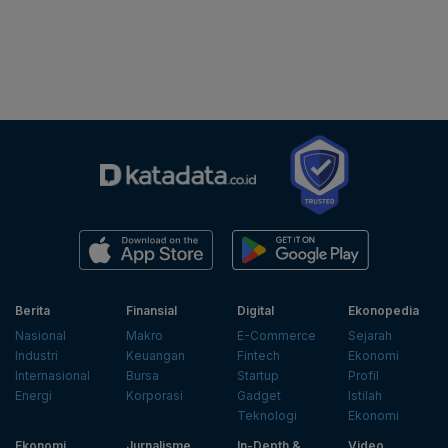
Berita
Finansial
Digital
Ekonopedia
Nasional
Makro
E-Commerce
Sejarah
Industri
Keuangan
Fintech
Ekonomi
Internasional
Bursa
Startup
Profil
Energi
Korporasi
Gadget
Istilah
Teknologi
Ekonomi
Ekonomi
Jurnalisme
In-Depth &
Video