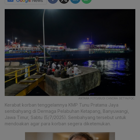
ANTARA FOTO/BUDI CANDRA SETYA/FOC.
Kerabat korban tenggelamnya KMP Tunu Pratama Jaya
sembahyang di Dermaga Pelabuhan Ketapang, Banyuwangi,
Jawa Timur, Sabtu (5/7/2025). Sembahyang tersebut untuk
mendoakan agar para korban segera diketemukan.