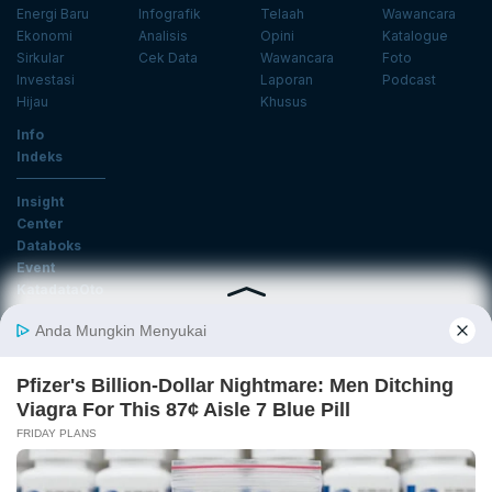
Energi Baru
Infografik
Telaah
Wawancara
Ekonomi
Analisis
Opini
Katalogue
Sirkular
Cek Data
Wawancara
Foto
Investasi
Laporan
Podcast
Hijau
Khusus
Info
Indeks
Insight
Center
Databoks
Event
KatadataOto
Langganan Newsletter
Email
Daftar
Ikuti Kami