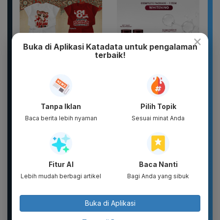
×
Buka di Aplikasi Katadata untuk pengalaman
terbaik!
New 2026 Pamelo.id
Complete Package -
Setelan Anak 17
Puragen hybright-XT ( 7
Agustus Dirgahayu 81
ITEM ) - DAVIENA
Tanpa Iklan
Pilih Topik
2026 Katun...
SKINCARE
Baca berita lebih nyaman
Sesuai minat Anda
Fitur AI
Baca Nanti
Lebih mudah berbagi artikel
Bagi Anda yang sibuk
Buka di Aplikasi
Sandal Baim unisex
Sandal unisex trendi,