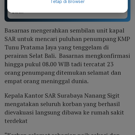
Tetap di Browser
yang stylish, terbuat
sandal pria terbaru.
dari bahan karet dan
Motif kartun berpendar.
EVA...
Basarnas mengerahkan sembilan unit kapal
SAR untuk mencari puluhan penumpang KMP
Tunu Pratama Jaya yang tenggelam di
perairan Selat Bali. Basarnas mengkonfirmasi
hingga pukul 08.00 WIB tadi tercatat 23
orang penumpang ditemukan selamat dan
empat orang meninggal dunia.
Kepala Kantor SAR Surabaya Nanang Sigit
mengatakan seluruh korban yang berhasil
dievakuasi langsung dibawa ke rumah sakit
terdekat