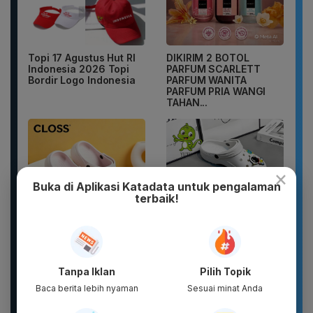
Topi 17 Agustus Hut RI
DIKIRIM 2 BOTOL
Indonesia 2026 Topi
PARFUM SCARLETT
Bordir Logo Indonesia
PARFUM WANITA
PARFUM PRIA WANGI
TAHAN...
×
Buka di Aplikasi Katadata untuk pengalaman
terbaik!
Sandal Pria Wanita
Sandal Baim unisex
CLOSS Waterproof Anti
yang stylish, terbuat
Slip Cepat Kering Anti...
dari bahan karet dan
Tanpa Iklan
Pilih Topik
EVA...
Baca berita lebih nyaman
Sesuai minat Anda