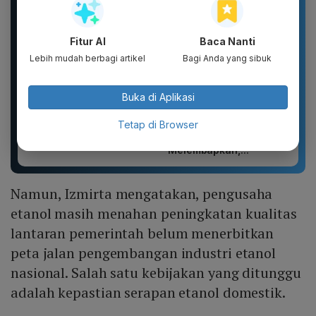
Fitur AI
Baca Nanti
Lebih mudah berbagi artikel
Bagi Anda yang sibuk
Buka di Aplikasi
tissu jolly pop up, jolly
Glad2Glow Brightening
Tetap di Browser
250 shet, jolly 200shet
Lip Serum 7g | Lip
Serum 3in1 |
Melembapkan,...
Namun, Izmirta mengatakan, pengusaha
etanol masih menahan peningkatan kualitas
lantaran pemerintah belum menerbitkan
peta jalan pengembangan industri etanol
nasional. Salah satu kebijakan yang ditunggu
adalah kepastian serapan etanol domestik.