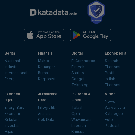
Berita
Finansial
Digital
Ekonopedia
Nasional
Makro
E-Commerce
Sejarah
Industri
Keuangan
Fintech
Ekonomi
Internasional
Bursa
Startup
Profil
Energi
Korporasi
Gadget
Istilah
Teknologi
Ekonomi
Ekonomi
Jurnalisme
In-Depth &
Video
Hijau
Data
Opini
News
Energi Baru
Infografik
Telaah
Wawancara
Ekonomi
Analisis
Opini
Katalogue
Sirkular
Cek Data
Wawancara
Foto
Investasi
Laporan
Podcast
Hijau
Khusus