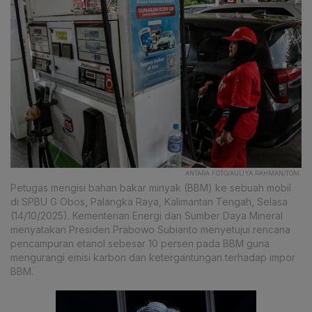
ANTARA FOTO/AULIYA RAHMAN/TOM.
Petugas mengisi bahan bakar minyak (BBM) ke sebuah mobil
di SPBU G Obos, Palangka Raya, Kalimantan Tengah, Selasa
(14/10/2025). Kementerian Energi dan Sumber Daya Mineral
menyatakan Presiden Prabowo Subianto menyetujui rencana
pencampuran etanol sebesar 10 persen pada BBM guna
mengurangi emisi karbon dan ketergantungan terhadap impor
BBM.