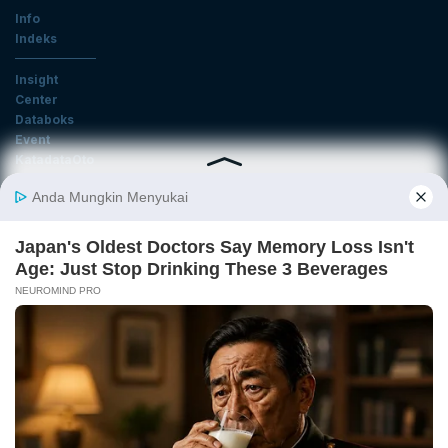
Info
Indeks
Insight
Center
Databoks
Event
KatadataOto
Langganan Newsletter
Email
Daftar
Ikuti Kami
Tentang Katadata
Advertising
Karier
Pedoman Media Siber
Kebijakan Privasi
Disclaimer
Hubungi Kami
©2026 Katadata. Hak cipta dilindungi Undang-undang.