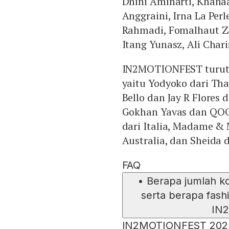
Dhini Aminarti, Khanaa
Anggraini, Irna La Perle
Rahmadi, Fomalhaut Za
Itang Yunasz, Ali Cha
IN2MOTIONFEST turut
yaitu Yodyoko dari Th
Bello dan Jay R Flores 
Gokhan Yavas dan QOO
dari Italia, Madame & M
Australia, dan Sheida 
FAQ
•
Berapa jumlah ko
serta berapa fas
IN
IN2MOTIONFEST 2025 m