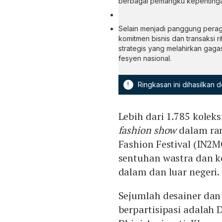
berbagai pemangku kepentingan
Selain menjadi panggung peragaa
komitmen bisnis dan transaksi r
strategis yang melahirkan gag
fesyen nasional.
!
Ringkasan ini dihasilkan
Lebih dari 1.785 koleks
fashion show
dalam ran
Fashion Festival (IN2M
sentuhan wastra dan 
dalam dan luar negeri.
Sejumlah desainer dan
berpartisipasi adalah 