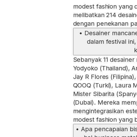
modest fashion yang d
melibatkan 214 desain
dengan penekanan pada
•
Desainer mancaneg
dalam festival in
Sebanyak 11 desainer 
Yodyoko (Thailand), A
Jay R Flores (Filipin
QOOQ (Turki), Laura M
Mister Sibarita (Spanyo
(Dubai). Mereka mem
mengintegrasikan est
modest fashion yang b
•
Apa pencapaian b