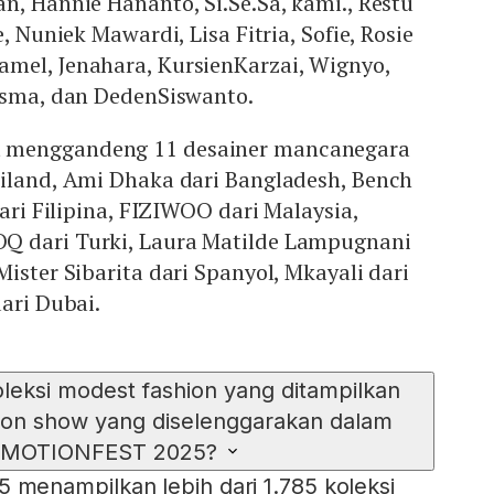
n, Hannie Hananto, Si.Se.Sa, kami., Restu
, Nuniek Mawardi, Lisa Fitria, Sofie, Rosie
mel, Jenahara, KursienKarzai, Wignyo,
risma, dan DedenSiswanto.
 menggandeng 11 desainer mancanegara
ailand, Ami Dhaka dari Bangladesh, Bench
dari Filipina, FIZIWOO dari Malaysia,
Q dari Turki, Laura Matilde Lampugnani
ister Sibarita dari Spanyol, Mkayali dari
dari Dubai.
leksi modest fashion yang ditampilkan
hion show yang diselenggarakan dalam
2MOTIONFEST 2025?
enampilkan lebih dari 1.785 koleksi