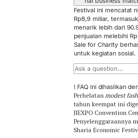
hal business matc
Festival ini mencatat 
Rp8,9 miliar, termasu
menarik lebih dari 90
penjualan melebihi Rp7
Sale for Charity berha
untuk kegiatan sosial.
!
FAQ ini dihasilkan d
Perhelatan
modest fash
tahun keempat ini dige
JIEXPO Convention Cent
Penyelenggaraannya m
Sharia Economic Festiv