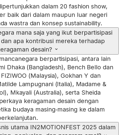
ipertunjukkan dalam 20 fashion show,
er baik dari dalam maupun luar negeri
 wastra dan konsep sustainability.
ara mana saja yang ikut berpartisipasi
i, dan apa kontribusi mereka terhadap
keragaman desain?
mancanegara berpartisipasi, antara lain
mi Dhaka (Bangladesh), Bench Bello dan
a), FIZIWOO (Malaysia), Gokhan Y dan
atilde Lampugnani (Italia), Madame &
l), Mkayali (Australia), serta Sheida
perkaya keragaman desain dengan
etika budaya masing‑masing ke dalam
erkelanjutan.
isnis utama IN2MOTIONFEST 2025 dalam