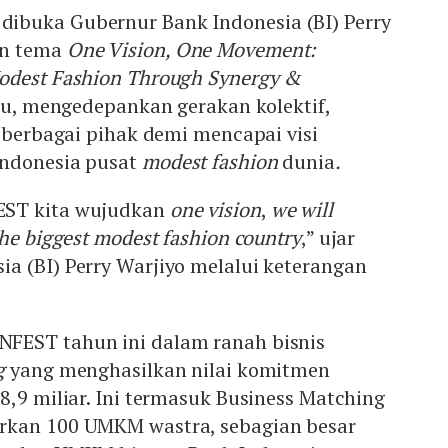
ibuka Gubernur Bank Indonesia
(BI) Perry
an tema
One Vision, One Movement:
odest Fashion Through Synergy &
tu, mengedepankan gerakan kolektif,
i berbagai pihak demi mencapai visi
Indonesia pusat
modest fashion
dunia
.
EST kita wujudkan
one vision
,
we will
the biggest modest fashion country
,” ujar
sia
(BI) Perry Warjiyo melalui keterangan
FEST tahun ini dalam ranah bisnis
g
yang menghasilkan nilai komitmen
8,9 miliar. Ini termasuk Business Matching
rkan 100 UMKM wastra, sebagian besar