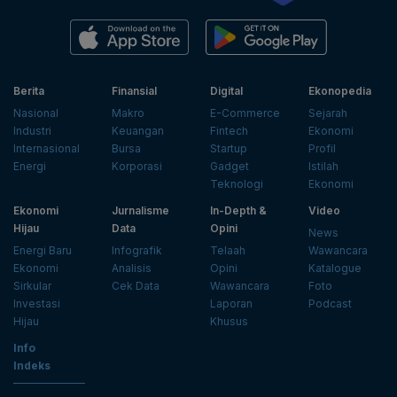
Berita
Finansial
Digital
Ekonopedia
Nasional
Makro
E-Commerce
Sejarah
Industri
Keuangan
Fintech
Ekonomi
Internasional
Bursa
Startup
Profil
Energi
Korporasi
Gadget
Istilah
Teknologi
Ekonomi
Ekonomi
Jurnalisme
In-Depth &
Video
Hijau
Data
Opini
News
Energi Baru
Infografik
Telaah
Wawancara
Ekonomi
Analisis
Opini
Katalogue
Sirkular
Cek Data
Wawancara
Foto
Investasi
Laporan
Podcast
Hijau
Khusus
Info
Indeks