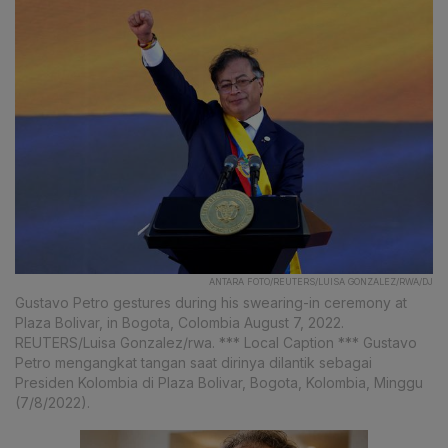
ANTARA FOTO/REUTERS/LUISA GONZALEZ/RWA/DJ
Gustavo Petro gestures during his swearing-in ceremony at
Plaza Bolivar, in Bogota, Colombia August 7, 2022.
REUTERS/Luisa Gonzalez/rwa. *** Local Caption *** Gustavo
Petro mengangkat tangan saat dirinya dilantik sebagai
Presiden Kolombia di Plaza Bolivar, Bogota, Kolombia, Minggu
(7/8/2022).