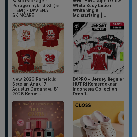
Basic Package -
WHITE INC Alpha Glow
Puragen hybrid-XT ( 5
White Body Lotion
ITEM ) - DAVIENA
Whitening &
SKINCARE
Moisturizing |...
New 2026 Pamelo.id
DXPRO - Jersey Reguler
Setelan Anak 17
HUT RI Kemerdekaan
Agustus Dirgahayu 81
Indonesia Collection
2026 Katun...
Drop 1...