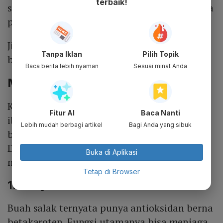
terbaik!
sangat bermanfaat untuk pertumbuhan serta
perkembangan janin.
Jika tulang kuat dan sehat, maka ibu hamil
Tanpa Iklan
Pilih Topik
bisa terhindar dan mencegah osteoporosis.
Baca berita lebih nyaman
Sesuai minat Anda
Manfaat Salak untuk Kesehatan
Khasiat buah salak tidak hanya baik untuk
Fitur AI
Baca Nanti
ibu hamil. Melainkan, buah ini juga punya
Lebih mudah berbagi artikel
Bagi Anda yang sibuk
beberapa manfaat untuk kesehatan tubuh.
Dikutip dari
Organic Fact
s, berikut segudang
Buka di Aplikasi
manfaat salak untuk kesehatan.
Tetap di Browser
1. Menyehatkan Mata
Buah salak ternyata punya antioksidan berna
betakaroten. Fungsi utamanya bisa menjaga