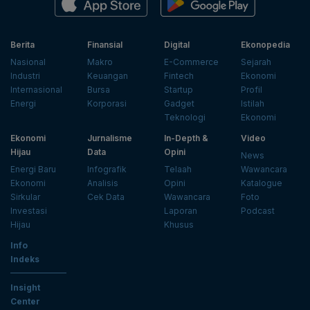
Berita
Finansial
Digital
Ekonopedia
Nasional
Makro
E-Commerce
Sejarah
Industri
Keuangan
Fintech
Ekonomi
Internasional
Bursa
Startup
Profil
Energi
Korporasi
Gadget
Istilah
Teknologi
Ekonomi
Ekonomi
Jurnalisme
In-Depth &
Video
Hijau
Data
Opini
News
Energi Baru
Infografik
Telaah
Wawancara
Ekonomi
Analisis
Opini
Katalogue
Sirkular
Cek Data
Wawancara
Foto
Investasi
Laporan
Podcast
Hijau
Khusus
Info
Indeks
Insight
Center