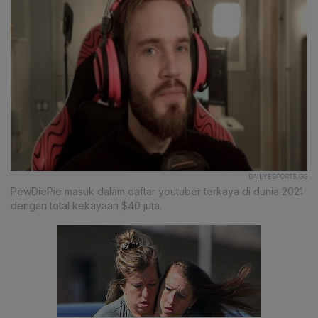
DAILYESPORTS.GG
PewDiePie masuk dalam daftar youtuber terkaya di dunia 2021
dengan total kekayaan $40 juta.