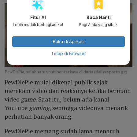
Fitur AI
Baca Nanti
Lebih mudah berbagi artikel
Bagi Anda yang sibuk
Buka di Aplikasi
Tetap di Browser
PewDiePie, salah satu youtuber terkaya di dunia (dailyesports.gg)
PewDiePie mulai dikenal publik sejak
merekam video dan reaksinya ketika bermain
video
game
. Saat itu, belum ada kanal
Youtube
gaming
, sehingga videonya menarik
perhatian banyak orang.
PewDiePie memang sudah lama menaruh