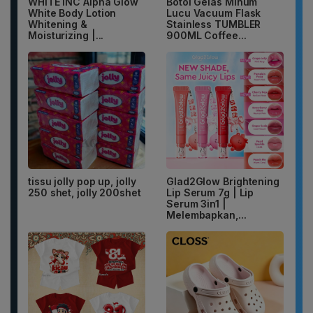
WHITE INC Alpha Glow
Botol Gelas Minum
White Body Lotion
Lucu Vacuum Flask
Whitening &
Stainless TUMBLER
Moisturizing |...
900ML Coffee...
tissu jolly pop up, jolly
Glad2Glow Brightening
250 shet, jolly 200shet
Lip Serum 7g | Lip
Serum 3in1 |
Melembapkan,...