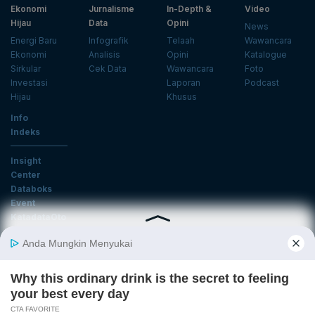
Ekonomi
Jurnalisme
In-Depth &
Video
Hijau
Data
Opini
News
Energi Baru
Infografik
Telaah
Wawancara
Ekonomi
Analisis
Opini
Katalogue
Sirkular
Cek Data
Wawancara
Foto
Investasi
Laporan
Podcast
Hijau
Khusus
Info
Indeks
Insight
Center
Databoks
Event
KatadataOto
Langganan Newsletter
Email
Daftar