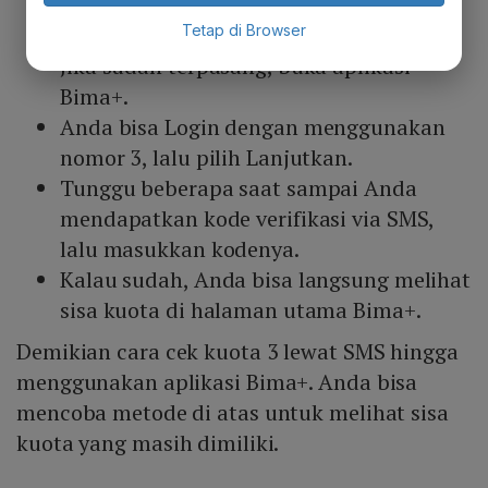
memasang aplikasi Bima+ di ponsel
Tetap di Browser
Anda.
Jika sudah terpasang, buka aplikasi
Bima+.
Anda bisa Login dengan menggunakan
nomor 3, lalu pilih Lanjutkan.
Tunggu beberapa saat sampai Anda
mendapatkan kode verifikasi via SMS,
lalu masukkan kodenya.
Kalau sudah, Anda bisa langsung melihat
sisa kuota di halaman utama Bima+.
Demikian cara cek kuota 3 lewat SMS hingga
menggunakan aplikasi Bima+. Anda bisa
mencoba metode di atas untuk melihat sisa
kuota yang masih dimiliki.