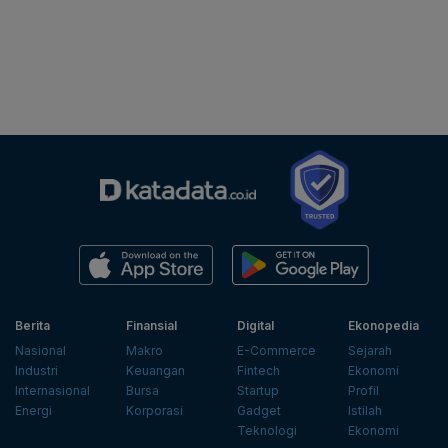
Berita
Finansial
Digital
Ekonopedia
Nasional
Makro
E-Commerce
Sejarah
Industri
Keuangan
Fintech
Ekonomi
Internasional
Bursa
Startup
Profil
Energi
Korporasi
Gadget
Istilah
Teknologi
Ekonomi