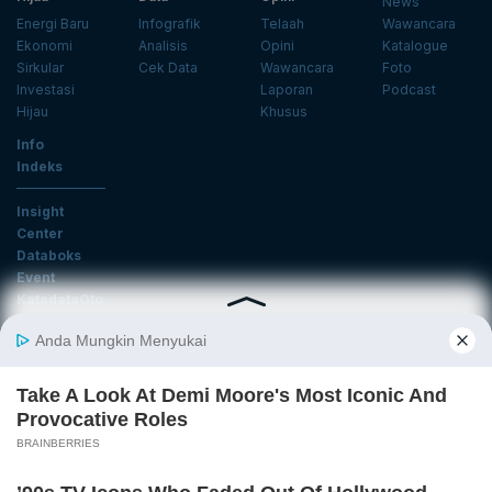
News
Energi Baru
Infografik
Telaah
Wawancara
Ekonomi
Analisis
Opini
Katalogue
Sirkular
Cek Data
Wawancara
Foto
Investasi
Laporan
Podcast
Hijau
Khusus
Info
Indeks
Insight
Center
Databoks
Event
KatadataOto
Langganan Newsletter
Email
Daftar
Ikuti Kami