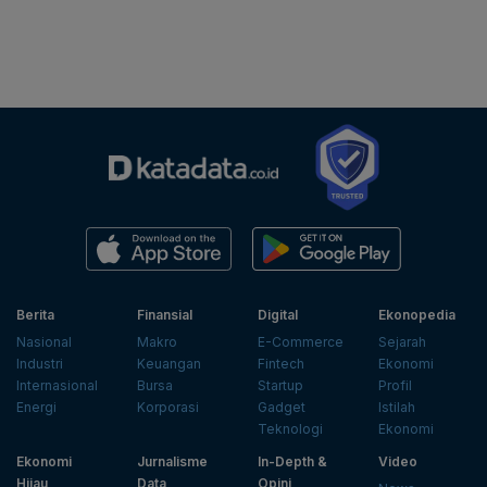
Berita
Finansial
Digital
Ekonopedia
Nasional
Makro
E-Commerce
Sejarah
Industri
Keuangan
Fintech
Ekonomi
Internasional
Bursa
Startup
Profil
Energi
Korporasi
Gadget
Istilah
Teknologi
Ekonomi
Ekonomi
Jurnalisme
In-Depth &
Video
Hijau
Data
Opini