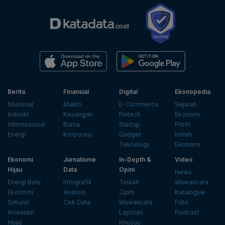
Berita
Finansial
Digital
Ekonopedia
Nasional
Makro
E-Commerce
Sejarah
Industri
Keuangan
Fintech
Ekonomi
Internasional
Bursa
Startup
Profil
Energi
Korporasi
Gadget
Istilah
Teknologi
Ekonomi
Ekonomi
Jurnalisme
In-Depth &
Video
Hijau
Data
Opini
News
Energi Baru
Infografik
Telaah
Wawancara
Ekonomi
Analisis
Opini
Katalogue
Sirkular
Cek Data
Wawancara
Foto
Investasi
Laporan
Podcast
Hijau
Khusus