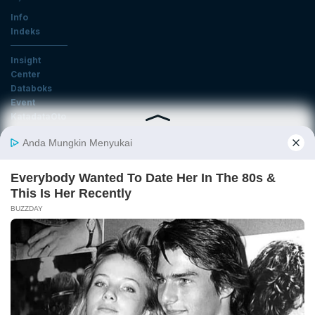
Info
Indeks
Insight
Center
Databoks
Event
KatadataOto
Langganan Newsletter
Email
Daftar
Ikuti Kami
Tentang Katadata
Advertising
Karier
Pedoman Media Siber
Kebijakan Privasi
Disclaimer
Hubungi Kami
©2026 Katadata. Hak cipta dilindungi Undang-undang.