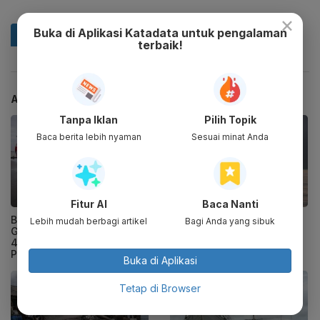
×
Buka di Aplikasi Katadata untuk pengalaman
terbaik!
ARTIKEL TERKAIT
Tanpa Iklan
Pilih Topik
Baca berita lebih nyaman
Sesuai minat Anda
Fitur AI
Baca Nanti
BMKG Ingatkan Potensi
BMKG: Waspadai
Lebih mudah berbagi artikel
Bagi Anda yang sibuk
Gelombang Tinggi hingga
Gelombang Tinggi hingga
4 Meter di Sejumlah
6 Meter Hari Ini dan Besok
Perairan RI
Buka di Aplikasi
Tetap di Browser