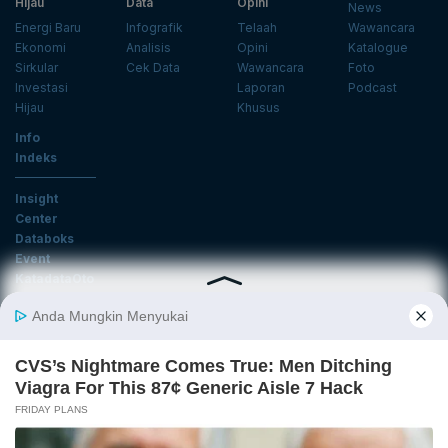
Hijau
Data
Opini
News
Energi Baru
Infografik
Telaah
Wawancara
Ekonomi
Analisis
Opini
Katalogue
Sirkular
Cek Data
Wawancara
Foto
Investasi
Laporan
Podcast
Hijau
Khusus
Info
Indeks
Insight
Center
Databoks
Event
KatadataOto
Langganan Newsletter
Email
Daftar
Ikuti Kami