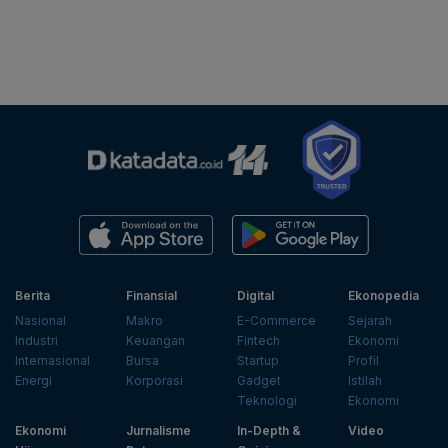
Berita
Finansial
Digital
Ekonopedia
Nasional
Makro
E-Commerce
Sejarah
Industri
Keuangan
Fintech
Ekonomi
Internasional
Bursa
Startup
Profil
Energi
Korporasi
Gadget
Istilah
Teknologi
Ekonomi
Ekonomi
Jurnalisme
In-Depth &
Video