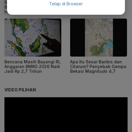
BMKG Prediksi Potensi
Fenomena MJO Sebabkan
Tetap di Browser
Banjir Rob di 11 Wilayah
Cuaca Buruk, Apa Itu?
Indonesia Hari Ini
Bencana Masih Bayangi RI,
Apa Itu Sesar Baribis dan
Anggaran BMKG 2026 Naik
Citarum? Penyebab Gempa
Jadi Rp 2,7 Triliun
Bekasi Magnitudo 4,7
VIDEO PILIHAN