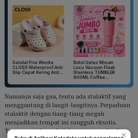
Sandal Pria Wanita
Botol Gelas Minum
CLOSS Waterproof Anti
Lucu Vacuum Flask
Slip Cepat Kering Anti...
Stainless TUMBLER
900ML Coffee...
Namanya saja gua, tentu ada stalaktif yang
menggantung di langit-langitnya. Perpaduan
stalaktit dengan tiang-tiang megah
menjadikan tempat ini sungguh eksotis.
Temaram cahaya di dalam gua memberikan
×
Buka di Aplikasi Katadata untuk pengalaman