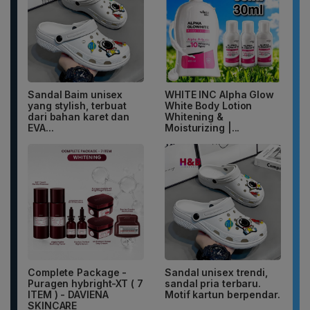
Sandal Baim unisex
WHITE INC Alpha Glow
yang stylish, terbuat
White Body Lotion
dari bahan karet dan
Whitening &
EVA...
Moisturizing |...
Complete Package -
Sandal unisex trendi,
Puragen hybright-XT ( 7
sandal pria terbaru.
ITEM ) - DAVIENA
Motif kartun berpendar.
SKINCARE