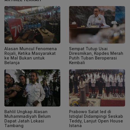
Alasan Muncul Fenomena
Sempat Tutup Usai
Rojali, Ketika Masyarakat
Diresmikan, Kopdes Merah
ke Mal Bukan untuk
Putih Tuban Beroperasi
Belanja
Kembali
Bahlil Ungkap Alasan
Prabowo Salat Ied di
Muhammadiyah Belum
Istiqlal Didampingi Seskab
Dapat Jatah Lokasi
Teddy, Lanjut Open House
Tambang
Istana