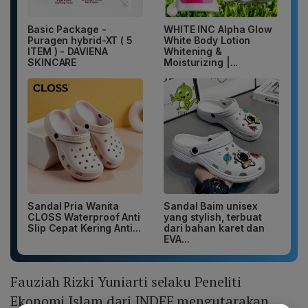
Basic Package -
WHITE INC Alpha Glow
Puragen hybrid-XT ( 5
White Body Lotion
ITEM ) - DAVIENA
Whitening &
SKINCARE
Moisturizing |...
Sandal Pria Wanita
Sandal Baim unisex
CLOSS Waterproof Anti
yang stylish, terbuat
Slip Cepat Kering Anti...
dari bahan karet dan
EVA...
Fauziah Rizki Yuniarti selaku Peneliti
Ekonomi Islam dari INDEF mengutarakan