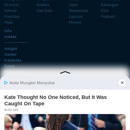
Ekonomi
Analisis
Opini
Katalogue
Sirkular
Cek Data
Wawancara
Foto
Investasi
Laporan
Podcast
Hijau
Khusus
Info
Indeks
Insight
Center
Databoks
Event
KatadataOto
Langganan Newsletter
Email
Daftar
Ikuti Kami