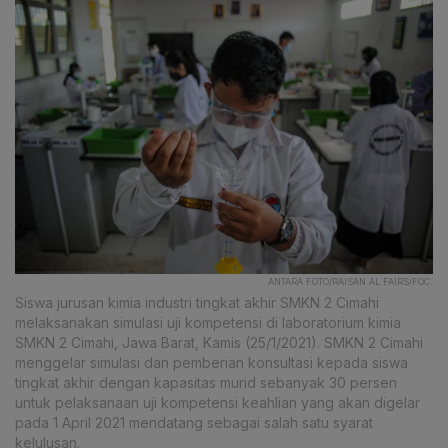
ANTARA FOTO/RAISAN AL FAIRS/FOC.
Siswa jurusan kimia industri tingkat akhir SMKN 2 Cimahi
melaksanakan simulasi uji kompetensi di laboratorium kimia
SMKN 2 Cimahi, Jawa Barat, Kamis (25/1/2021). SMKN 2 Cimahi
menggelar simulasi dan pemberian konsultasi kepada siswa
tingkat akhir dengan kapasitas murid sebanyak 30 persen
untuk pelaksanaan uji kompetensi keahlian yang akan digelar
pada 1 April 2021 mendatang sebagai salah satu syarat
kelulusan.