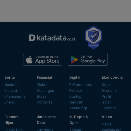
Berita
Finansial
Digital
Ekonopedia
Nasional
Makro
E-Commerce
Sejarah
Industri
Keuangan
Fintech
Ekonomi
Internasional
Bursa
Startup
Profil
Energi
Korporasi
Gadget
Istilah
Teknologi
Ekonomi
Ekonomi
Jurnalisme
In-Depth &
Video
Hijau
Data
Opini
News
Energi Baru
Infografik
Telaah
Wawancara