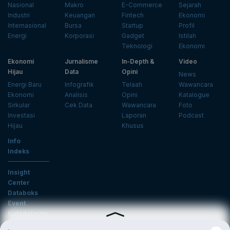
Nasional
Makro
E-Commerce
Sejarah
Industri
Keuangan
Fintech
Ekonomi
Internasional
Bursa
Startup
Profil
Energi
Korporasi
Gadget
Istilah
Teknologi
Ekonomi
Ekonomi
Jurnalisme
In-Depth &
Video
Hijau
Data
Opini
News
Energi Baru
Infografik
Telaah
Wawancara
Ekonomi
Analisis
Opini
Katalogue
Sirkular
Cek Data
Wawancara
Foto
Investasi
Laporan
Podcast
Hijau
Khusus
Info
Indeks
Insight
Center
Databoks
Event
KatadataOto