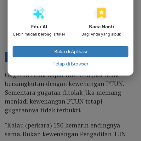
Fitur AI
Baca Nanti
Lebih mudah berbagi artikel
Bagi Anda yang sibuk
Buka di Aplikasi
Tetap di Browser
Gugatan tidak dapat diterima jika tidak
bersangkutan dengan kewenangan PTUN.
Sementara gugatan ditolak jika memang
menjadi kewenangan PTUN tetapi
gugatannya tidak terbukti.
"Kalau (perkara) 150 kemarin endingnya
sama. Bukan kewenangan Pengadilan TUN