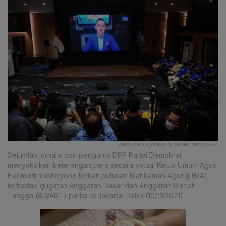
ANTARA FOTO/AKBAR NUGROHO GUMAY/HP.
Sejumlah jurnalis dan pengurus DPP Partai Demokrat
menyaksikan keterangan pers secara virtual Ketua Umum Agus
Harimurti Yudhoyono terkait putusan Mahkamah Agung (MA)
terhadap gugatan Anggaran Dasar dan Anggaran Rumah
Tangga (AD/ART) partai di Jakarta, Rabu (10/11/2021).