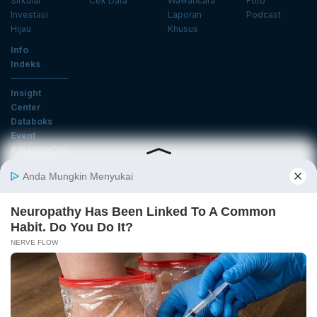
Sirkular
Cek Data
Wawancara
Foto
Investasi
Laporan
Podcast
Hijau
Khusus
Info
Indeks
Insight
Center
Databoks
Event
KatadataOto
Langganan Newsletter
Email
Daftar
Ikuti Kami
Tentang Katadata
Advertising
Karier
Pedoman Media Siber