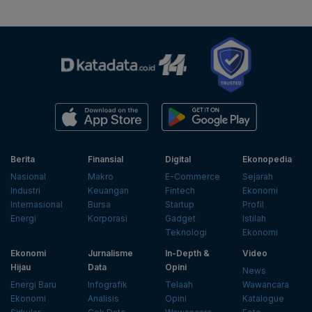
Berita
Finansial
Digital
Ekonopedia
Nasional
Makro
E-Commerce
Sejarah
Industri
Keuangan
Fintech
Ekonomi
Internasional
Bursa
Startup
Profil
Energi
Korporasi
Gadget
Istilah
Teknologi
Ekonomi
Ekonomi
Jurnalisme
In-Depth &
Video
Hijau
Data
Opini
News
Energi Baru
Infografik
Telaah
Wawancara
Ekonomi
Analisis
Opini
Katalogue