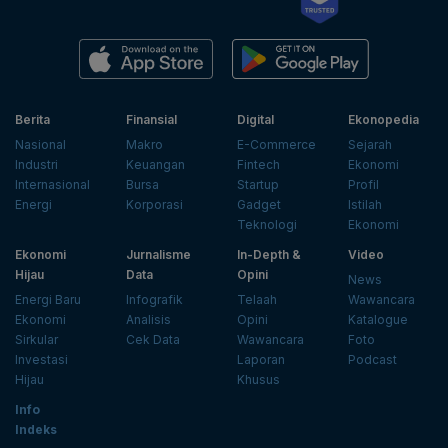
Berita
Finansial
Digital
Ekonopedia
Nasional
Makro
E-Commerce
Sejarah
Industri
Keuangan
Fintech
Ekonomi
Internasional
Bursa
Startup
Profil
Energi
Korporasi
Gadget
Istilah
Teknologi
Ekonomi
Ekonomi
Jurnalisme
In-Depth &
Video
Hijau
Data
Opini
News
Energi Baru
Infografik
Telaah
Wawancara
Ekonomi
Analisis
Opini
Katalogue
Sirkular
Cek Data
Wawancara
Foto
Investasi
Laporan
Podcast
Hijau
Khusus
Info
Indeks