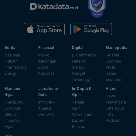
Berita
Finansial
Digital
Ekonopedia
Nasional
Makro
E-Commerce
Sejarah
Industri
Keuangan
Fintech
Ekonomi
Internasional
Bursa
Startup
Profil
Energi
Korporasi
Gadget
Istilah
Teknologi
Ekonomi
Ekonomi
Jurnalisme
In-Depth &
Video
Hijau
Data
Opini
News
Energi Baru
Infografik
Telaah
Wawancara
Ekonomi
Analisis
Opini
Katalogue
Sirkular
Cek Data
Wawancara
Foto
Investasi
Laporan
Podcast
Hijau
Khusus
Info