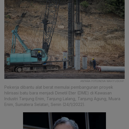
ANTARA FOTO/NOVA WAHYUDI/HP.
Pekerja dibantu alat berat memulai pembangunan proyek
hilirisasi batu bara menjadi Dimetil Eter (DME) di Kawasan
Industri Tanjung Enim, Tanjung Lalang, Tanjung Agung, Muara
Enim, Sumatera Selatan, Senin (24/1/2022).