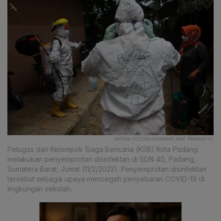
ANTARA FOTO/MUHAMMAD ARIF PRIBADI/YU
Petugas dari Kelompok Siaga Bencana (KSB) Kota Padang
melakukan penyemprotan disinfektan di SDN 40, Padang,
Sumatera Barat, Jumat (11/2/2022). Penyemprotan disinfektan
tersebut sebagai upaya mencegah penyebaran COVID-19 di
lingkungan sekolah.