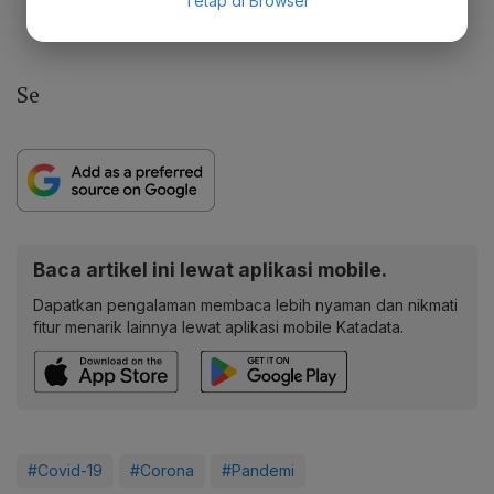
Tetap di Browser
Se
Baca artikel ini lewat aplikasi mobile.
Dapatkan pengalaman membaca lebih nyaman dan nikmati
fitur menarik lainnya lewat aplikasi mobile Katadata.
#Covid-19
#Corona
#Pandemi