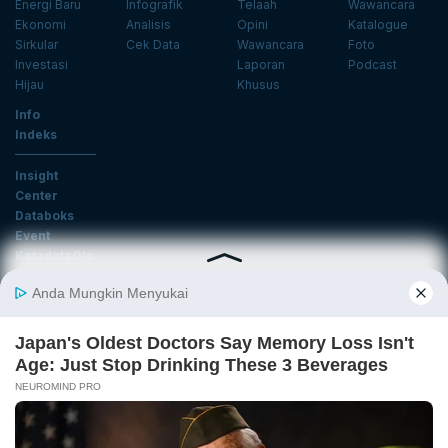
Energi Baru
Infografik
Telaah
Wawancara
Ekonomi
Analisis
Opini
Katalogue
Sirkular
Cek Data
Wawancara
Foto
Investasi
Laporan
Podcast
Hijau
Khusus
Info
Indeks
Insight
Center
Databoks
Event
KatadataOto
Langganan Newsletter
Email
Daftar
Ikuti Kami