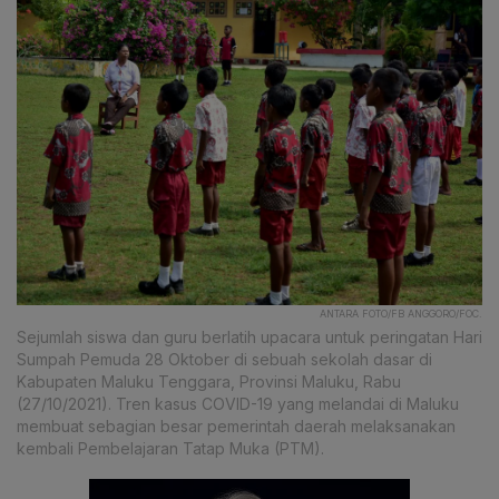
ANTARA FOTO/FB ANGGORO/FOC.
Sejumlah siswa dan guru berlatih upacara untuk peringatan Hari
Sumpah Pemuda 28 Oktober di sebuah sekolah dasar di
Kabupaten Maluku Tenggara, Provinsi Maluku, Rabu
(27/10/2021). Tren kasus COVID-19 yang melandai di Maluku
membuat sebagian besar pemerintah daerah melaksanakan
kembali Pembelajaran Tatap Muka (PTM).