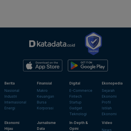
Berita
Finansial
Digital
Ekonopedia
Nasional
Makro
E-Commerce
Sejarah
Industri
Keuangan
Fintech
Ekonomi
Internasional
Bursa
Startup
Profil
Energi
Korporasi
Gadget
Istilah
Teknologi
Ekonomi
Ekonomi
Jurnalisme
In-Depth &
Video
Hijau
Data
Opini
News