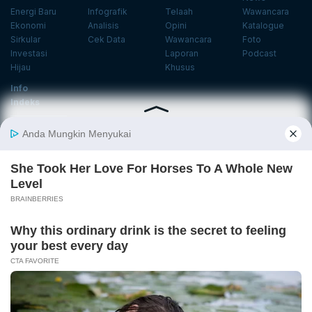
Energi Baru
Infografik
Telaah
Wawancara
Ekonomi
Analisis
Opini
Katalogue
Sirkular
Cek Data
Wawancara
Foto
Investasi
Laporan
Podcast
Hijau
Khusus
Info
Indeks
Insight
Center
Databoks
Event
KatadataOto
Langganan Newsletter
Email
Daftar
Ikuti Kami