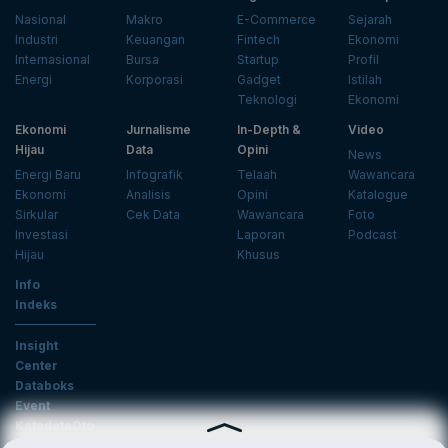
Nasional
Makro
E-Commerce
Sejarah
Industri
Keuangan
Fintech
Ekonomi
Internasional
Bursa
Startup
Profil
Energi
Korporasi
Gadget
Istilah
Teknologi
Ekonomi
Ekonomi
Jurnalisme
In-Depth &
Video
Hijau
Data
Opini
News
Energi Baru
Infografik
Telaah
Wawancara
Ekonomi
Analisis
Opini
Katalogue
Sirkular
Cek Data
Wawancara
Foto
Investasi
Laporan
Podcast
Hijau
Khusus
Info
Indeks
Insight
Center
Databoks
Event
KatadataOto