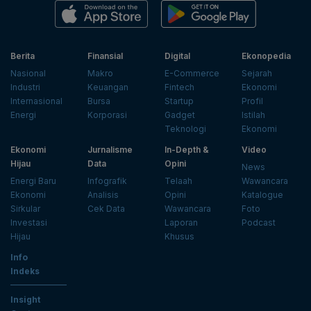
Berita
Finansial
Digital
Ekonopedia
Nasional
Makro
E-Commerce
Sejarah
Industri
Keuangan
Fintech
Ekonomi
Internasional
Bursa
Startup
Profil
Energi
Korporasi
Gadget
Istilah
Teknologi
Ekonomi
Ekonomi
Jurnalisme
In-Depth &
Video
Hijau
Data
Opini
News
Energi Baru
Infografik
Telaah
Wawancara
Ekonomi
Analisis
Opini
Katalogue
Sirkular
Cek Data
Wawancara
Foto
Investasi
Laporan
Podcast
Hijau
Khusus
Info
Indeks
Insight