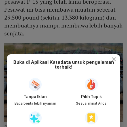
pesawat F-15 yang telah lama beroperasi.
Pesawat ini bisa membawa muatan seberat
29.500 pound (sekitar 13.380 kilogram) dan
membuatnya mampu membawa lebih banyak
senjata.
×
Buka di Aplikasi Katadata untuk pengalaman
terbaik!
Tanpa Iklan
Pilih Topik
Baca berita lebih nyaman
Sesuai minat Anda
NORTHKOREA-MISSILES/SOUTHKOREA (ANTARA