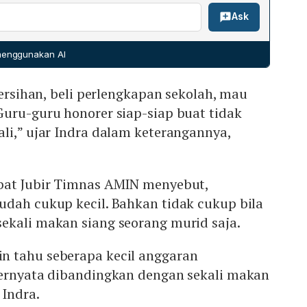
endanaan melalui BOS Spesifik atau BOS Afirmatif,
hampir tiga kali lipat dari alokasi BOS yang tersedia.
Ask
r. Dalam usulannya, dana untuk makan siang akan
g khusus, sehingga tidak bercampur dengan alokasi BOS
kolah, memungkinkan pengelolaan dana yang lebih
 menggunakan AI
makan siang siswa.
bersihan, beli perlengkapan sekolah, mau
Guru-guru honorer siap-siap buat tidak
li,” ujar Indra dalam keterangannya,
bat Jubir Timnas AMIN menyebut,
udah cukup kecil. Bahkan tidak cukup bila
ekali makan siang seorang murid saja.
 tahu seberapa kecil anggaran
ternyata dibandingkan dengan sekali makan
 Indra.