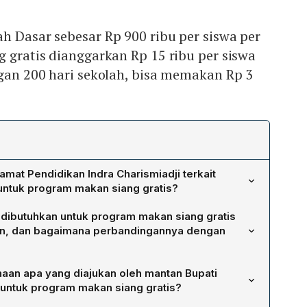
h Dasar sebesar Rp 900 ribu per siswa per
g gratis dianggarkan Rp 15 ribu per siswa
ngan 200 hari sekolah, bisa memakan Rp 3
mat Pendidikan Indra Charismiadji terkait
ntuk program makan siang gratis?
hwa alokasi dana BOS untuk makan siang gratis dapat
 dibutuhkan untuk program makan siang gratis
sekolah karena anggaran pendidikan yang sudah sangat
un, dan bagaimana perbandingannya dengan
na tersebut lebih diprioritaskan untuk kebutuhan dasar
n, dan perlengkapan sekolah, sehingga guru honorer
ianggarkan Rp15.000 per hari selama 200 hari sekolah,
nor sama sekali. Selain itu, besarnya biaya makan siang
naan apa yang diajukan oleh mantan Bupati
.000.000 per siswa per tahun. Sementara dana BOS untuk
 alokasi BOS, memperparah tekanan keuangan sekolah.
untuk program makan siang gratis?
ya Rp900.000 per siswa per tahun, sehingga kebutuhan