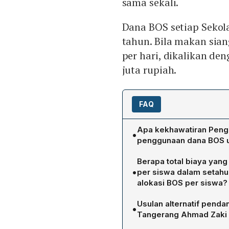
sama sekali.
Dana BOS setiap Sekola
tahun. Bila makan sian
per hari, dikalikan de
juta rupiah.
FAQ
Apa kekhawatiran Penga
•
penggunaan dana BOS u
Indra mengkhawatirkan ba
Berapa total biaya yang
mengganggu operasional 
•
per siswa dalam setah
kecil. Ia menilai bahwa da
alokasi BOS per siswa?
seperti listrik, kebersiha
Jika makan siang gratis d
berisiko tidak menerima ho
Usulan alternatif penda
•
total biaya mencapai Rp3
per siswa dapat melebihi
Tangerang Ahmad Zaki 
setiap Sekolah Dasar han