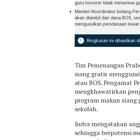
guru honorer tidak menerima gaj
Menteri Koordinator bidang Pe
akan diambil dari dana BOS, 
mengusulkan pendanaan lewat B
!
Ringkasan ini dihasilkan
Tim Pemenangan Prab
siang gratis mengguna
atau BOS. Pengamat Pe
mengkhawatirkan peng
program makan siang g
sekolah.
Indra mengatakan angg
sehingga berpotensi m