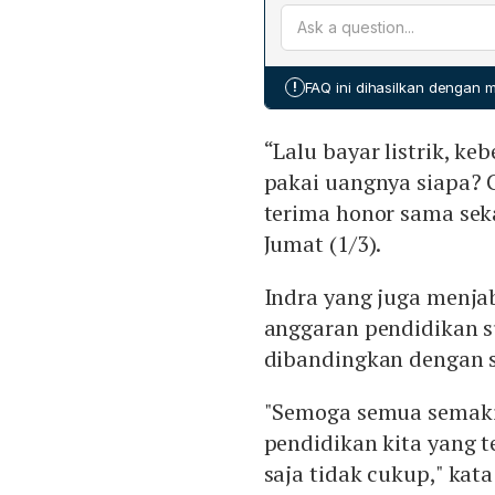
Ahmad Zaki mengusulkan p
program makan siang gratis 
bukan melalui BOS Regule
dipisahkan dalam rekenin
reguler masing‑masing se
!
FAQ ini dihasilkan dengan
terarah untuk penyediaan 
“Lalu bayar listrik, ke
pakai uangnya siapa? 
terima honor sama seka
Jumat (1/3).
Indra yang juga menja
anggaran pendidikan s
dibandingkan dengan s
"Semoga semua semakin
pendidikan kita yang 
saja tidak cukup," kata