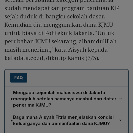
sudah mendapatkan program bantuan KJP
sejak duduk di bangku sekolah dasar.
Kemudian dia menggunakan dana KJMU
untuk biaya di Politeknik Jakarta. "Untuk
perubahan KJMU sekarang, alhamdulillah
masih menerima," kata Aisyah kepada
katadata.co.id, dikutip Kamis (7/3).
FAQ
Mengapa sejumlah mahasiswa di Jakarta
•
mengeluh setelah namanya dicabut dari daftar
penerima KJMU?
Keluhan muncul karena Penjabat Gubernur Heru Budi
Bagaimana Aisyah Fitria menjelaskan kondisi
•
mengubah kategori penerima KJMU dengan merujuk
keluarganya dan pemanfaatan dana KJMU?
pada Data Terpadu Kesejahteraan Sosial (DTKS) dan
Aisyah menyebut ayah seorang buruh dengan gaji