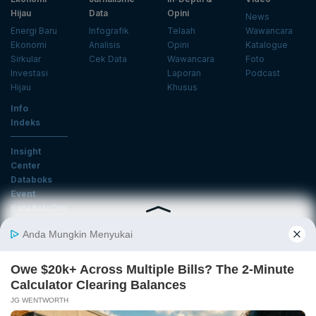
Hijau
Data
Opini
News
Energi Baru
Infografik
Telaah
Wawancara
Ekonomi
Analisis
Opini
Katalogue
Sirkular
Cek Data
Wawancara
Foto
Investasi
Laporan
Podcast
Hijau
Khusus
Info
Indeks
Insight
Center
Databoks
Event
KatadataOto
Langganan Newsletter
Email
Daftar
Ikuti Kami