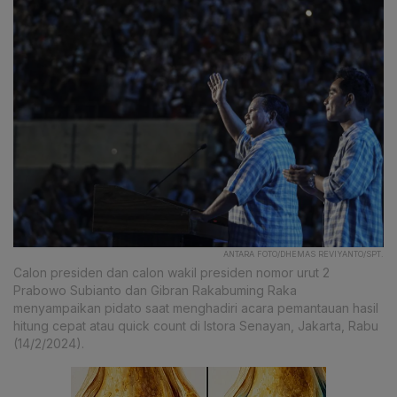
ANTARA FOTO/DHEMAS REVIYANTO/SPT.
Calon presiden dan calon wakil presiden nomor urut 2
Prabowo Subianto dan Gibran Rakabuming Raka
menyampaikan pidato saat menghadiri acara pemantauan hasil
hitung cepat atau quick count di Istora Senayan, Jakarta, Rabu
(14/2/2024).