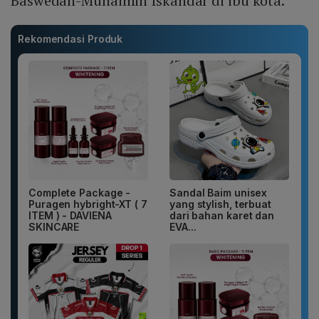
Baswedan-Muhaimin Iskandar di ibu kota.
Rekomendasi Produk
Complete Package -
Sandal Baim unisex
Puragen hybright-XT ( 7
yang stylish, terbuat
ITEM ) - DAVIENA
dari bahan karet dan
SKINCARE
EVA...