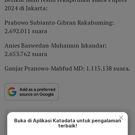
2024 di Jakarta:
Prabowo Subianto-Gibran Rakabuming:
2.692.011 suara
Anies Baswedan-Muhaimin Iskandar:
2.653.762 suara
Ganjar Pranowo-Mahfud MD: 1.115.138 suara.
×
Baca artikel ini lewat aplikasi mobile.
Buka di Aplikasi Katadata untuk pengalaman
terbaik!
Dapatkan pengalaman membaca lebih nyaman dan nikmati
fitur menarik lainnya lewat aplikasi mobile Katadata.