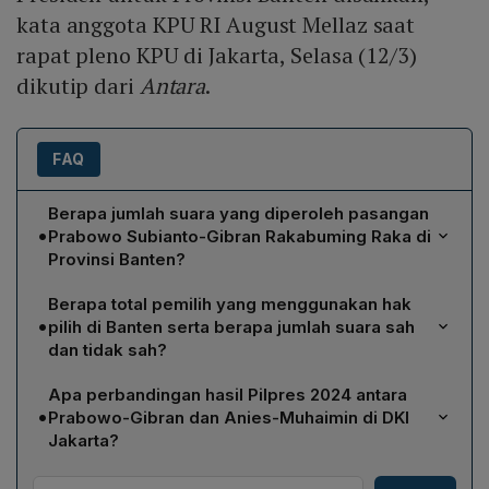
kata anggota KPU RI August Mellaz saat
rapat pleno KPU di Jakarta, Selasa (12/3)
dikutip dari
Antara
.
FAQ
Berapa jumlah suara yang diperoleh pasangan
•
Prabowo Subianto-Gibran Rakabuming Raka di
Provinsi Banten?
Pasangan Prabowo Subianto-Gibran Rakabuming Raka
Berapa total pemilih yang menggunakan hak
meraih 4.035.052 suara di Provinsi Banten.
•
pilih di Banten serta berapa jumlah suara sah
dan tidak sah?
Total pemilih yang menggunakan hak pilih di Banten
Apa perbandingan hasil Pilpres 2024 antara
mencapai 7.422.507 orang. Dari jumlah tersebut, suara
•
Prabowo-Gibran dan Anies-Muhaimin di DKI
sah berjumlah 7.206.710 suara, sedangkan suara tidak
Jakarta?
sah berjumlah 215.797 suara.
Di DKI Jakarta, Prabowo Subianto-Gibran Rakabuming