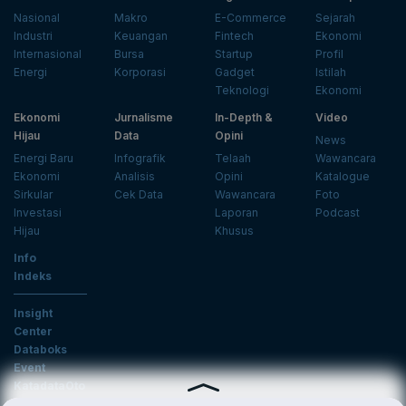
Nasional
Makro
E-Commerce
Sejarah
Industri
Keuangan
Fintech
Ekonomi
Internasional
Bursa
Startup
Profil
Energi
Korporasi
Gadget
Istilah
Teknologi
Ekonomi
Ekonomi
Jurnalisme
In-Depth &
Video
Hijau
Data
Opini
News
Energi Baru
Infografik
Telaah
Wawancara
Ekonomi
Analisis
Opini
Katalogue
Sirkular
Cek Data
Wawancara
Foto
Investasi
Laporan
Podcast
Hijau
Khusus
Info
Indeks
Insight
Center
Databoks
Event
KatadataOto