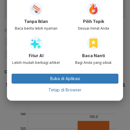
Tanpa Iklan
Pilih Topik
Baca berita lebih nyaman
Sesuai minat Anda
Reporter:
Antara
#Prabowo
#KPU
#banten
#Pilpres 2024
#Update Me
Fitur AI
Baca Nanti
Lebih mudah berbagi artikel
Bagi Anda yang sibuk
CEK JUGA DATA INI
Buka di Aplikasi
Tetap di Browser