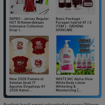
DXPRO - Jersey Reguler
Basic Package -
HUT RI Kemerdekaan
Puragen hybrid-XT ( 5
Indonesia Collection
ITEM ) - DAVIENA
Drop 1...
SKINCARE
New 2026 Pamelo.id
WHITE INC Alpha Glow
Setelan Anak 17
White Body Lotion
Agustus Dirgahayu 81
Whitening &
2026 Katun...
Moisturizing |...
Berikut hasil resmi rekapitulasi suara Pilpres