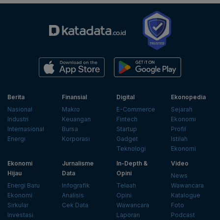
Berita
Finansial
Digital
Ekonopedia
Nasional
Makro
E-Commerce
Sejarah
Industri
Keuangan
Fintech
Ekonomi
Internasional
Bursa
Startup
Profil
Energi
Korporasi
Gadget
Istilah
Teknologi
Ekonomi
Ekonomi
Jurnalisme
In-Depth &
Video
Hijau
Data
Opini
News
Energi Baru
Infografik
Telaah
Wawancara
Ekonomi
Analisis
Opini
Katalogue
Sirkular
Cek Data
Wawancara
Foto
Investasi
Laporan
Podcast