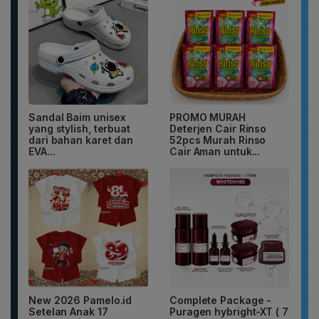
Sandal Baim unisex
PROMO MURAH
yang stylish, terbuat
Deterjen Cair Rinso
dari bahan karet dan
52pcs Murah Rinso
EVA...
Cair Aman untuk...
New 2026 Pamelo.id
Complete Package -
Setelan Anak 17
Puragen hybright-XT ( 7