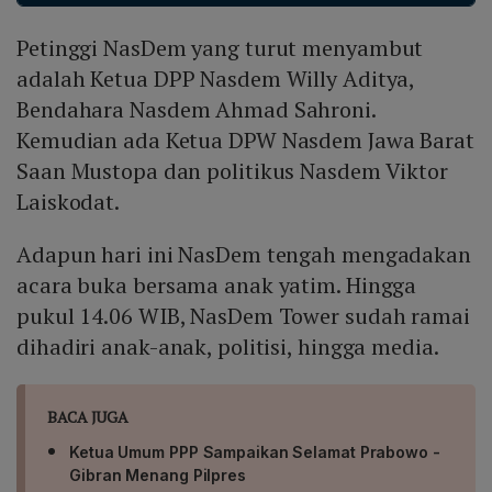
penerimaan penuh atas hasil pemilu 2024, baik pilpres
Petinggi NasDem yang turut menyambut
maupun pileg, dan mengucapkan selamat kepada
pihak yang menang.
adalah Ketua DPP Nasdem Willy Aditya,
Bendahara Nasdem Ahmad Sahroni.
Kemudian ada Ketua DPW Nasdem Jawa Barat
Saan Mustopa dan politikus Nasdem Viktor
Laiskodat.
Adapun hari ini NasDem tengah mengadakan
acara buka bersama anak yatim. Hingga
pukul 14.06 WIB, NasDem Tower sudah ramai
dihadiri anak-anak, politisi, hingga media.
BACA JUGA
Ketua Umum PPP Sampaikan Selamat Prabowo -
Gibran Menang Pilpres