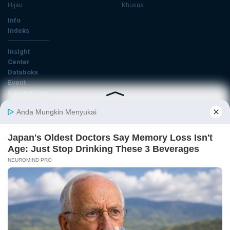
Hijau
Khusus
Info
Indeks
Insight
Center
Databoks
Event
KatadataOto
Langganan Newsletter
Email
Daftar
Ikuti Kami
Tentang Katadata
Advertising
Karier
Pedoman Media Siber
Kebijakan Privasi
Disclaimer
Hubungi Kami