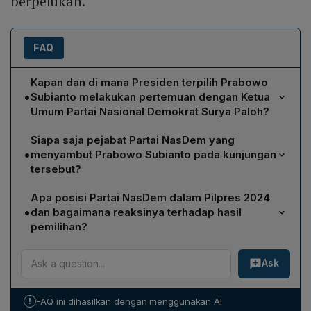
berpelukan.
FAQ
Kapan dan di mana Presiden terpilih Prabowo
•
Subianto melakukan pertemuan dengan Ketua
Umum Partai Nasional Demokrat Surya Paloh?
Prabowo Subianto tiba di NasDem Tower, Jakarta,
Siapa saja pejabat Partai NasDem yang
sekitar pukul 13.36 WIB pada Jumat, 22 Maret 2024,
•
menyambut Prabowo Subianto pada kunjungan
untuk bertemu dengan Surya Paloh.
tersebut?
Penyambutan Prabowo dilakukan oleh Ketua Umum
Apa posisi Partai NasDem dalam Pilpres 2024
Partai NasDem Surya Paloh, Ketua DPP NasDem Willy
•
dan bagaimana reaksinya terhadap hasil
Aditya, Bendahara NasDem Ahmad Sahroni, Ketua DPW
pemilihan?
NasDem Jawa Barat Saan Mustopa, serta politisi
Partai NasDem tidak mendukung Prabowo; mereka
NasDem Viktor Laiskodat.
Ask
mengusung pasangan Anies Baswedan‑Muhaimin
Iskandar sebagai calon nomor urut satu bersama PKS
dan PKB. Setelah hasil Pilpres menyatakan
!
FAQ ini dihasilkan dengan menggunakan AI
Prabowo‑Gibran menang, Surya Paloh menyatakan