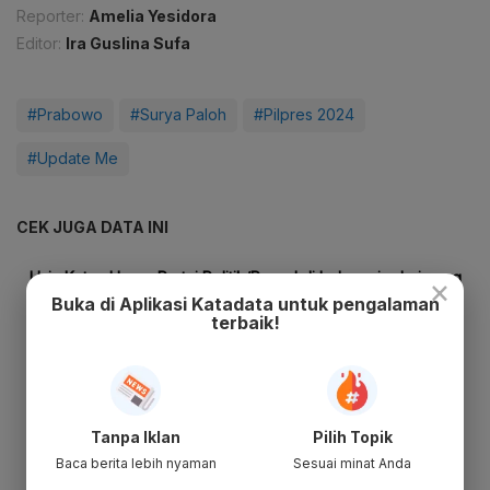
Reporter:
Amelia Yesidora
Editor:
Ira Guslina Sufa
#Prabowo
#Surya Paloh
#Pilpres 2024
#Update Me
CEK JUGA DATA INI
×
Buka di Aplikasi Katadata untuk pengalaman
terbaik!
Tanpa Iklan
Pilih Topik
Baca berita lebih nyaman
Sesuai minat Anda