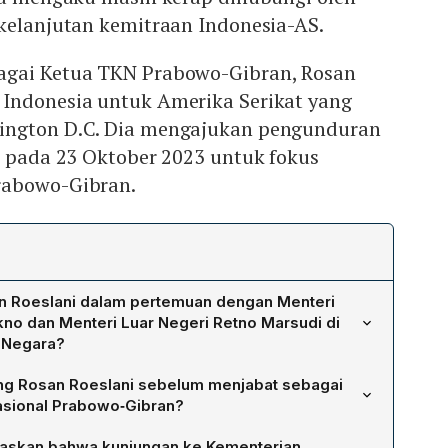
 kelanjutan kemitraan Indonesia-AS.
agai Ketua TKN Prabowo-Gibran, Rosan
Indonesia untuk Amerika Serikat yang
ington D.C. Dia mengajukan pengunduran
r pada 23 Oktober 2023 untuk fokus
rabowo-Gibran.
n Roeslani dalam pertemuan dengan Menteri
kno dan Menteri Luar Negeri Retno Marsudi di
 Negara?
 agenda kerja sama antara Indonesia dan Amerika
ng Rosan Roeslani sebelum menjabat sebagai
asi perayaan 75 tahun kemitraan Indonesia‑AS yang akan
sional Prabowo‑Gibran?
ashington D.C. pada Agustus. Ia menekankan kelanjutan
N Prabowo‑Gibran, Rosan menjabat sebagai Duta Besar
partnership" yang disepakati Presiden Jokowi dan
skan bahwa kunjungan ke Kementerian