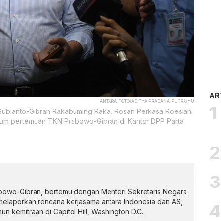
AR
ANTARA FOTO/ADITYA PRADANA PUTRA/YU
ubianto-Gibran Rakabuming Raka, Rosan Perkasa Roeslani
um pertemuan TKN Prabowo-Gibran di Kantor DPP Partai
bowo-Gibran, bertemu dengan Menteri Sekretaris Negara
melaporkan rencana kerjasama antara Indonesia dan AS,
n kemitraan di Capitol Hill, Washington D.C.