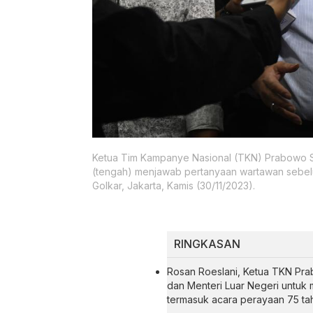
Ketua Tim Kampanye Nasional (TKN) Prabowo S
(tengah) menjawab pertanyaan wartawan sebel
Golkar, Jakarta, Kamis (30/11/2023).
RINGKASAN
Rosan Roeslani, Ketua TKN Pra
dan Menteri Luar Negeri untuk 
termasuk acara perayaan 75 tahu