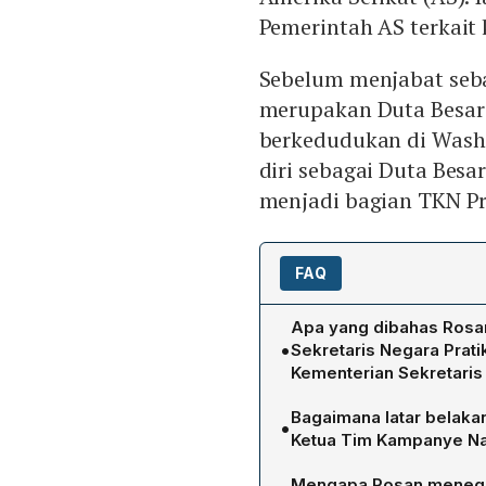
Pemerintah AS terkait
Sebelum menjabat seb
merupakan Duta Besar 
berkedudukan di Wash
diri sebagai Duta Besa
menjadi bagian TKN P
FAQ
Apa yang dibahas Rosa
•
Sekretaris Negara Prati
Kementerian Sekretaris
Rosan melaporkan rencana
Bagaimana latar belaka
•
Serikat, terutama koordin
Ketua Tim Kampanye Na
digelar di Capitol Hill, W
Sebelum menjadi Ketua TK
"comprehensive strategic 
Mengapa Rosan menega